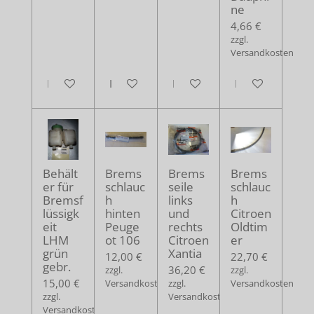
ne
4,66 €
zzgl.
Versandkosten
In den Warenkorb
In den Warenkorb
In den Warenkorb
In den Warenko
Behält
Brems
Brems
Brems
er für
schlauc
seile
schlauc
Bremsf
h
links
h
lüssigk
hinten
und
Citroen
eit
Peuge
rechts
Oldtim
LHM
ot 106
Citroen
er
grün
Xantia
12,00 €
22,70 €
gebr.
36,20 €
zzgl.
zzgl.
15,00 €
Versandkosten
zzgl.
Versandkosten
zzgl.
Versandkosten
Versandkosten