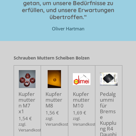
getan, um unsere Bedürfnisse zu
erfüllen, und unsere Erwartungen
übertroffen.“
Oliver Hartman
Schrauben Muttern Scheiben Bolzen
Kupfer
Kupfer
Kupfer
Pedalg
mutter
mutter
mutter
ummi
n M7
M8
M10
für
x1
Brems
1,56 €
1,69 €
e
1,54 €
zzgl.
zzgl.
Kupplu
zzgl.
Versandkosten
Versandkosten
ng R4
Versandkosten
Dauphi