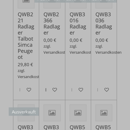
QWB2
QWB2
QWB3
QWB3
21
366
016
036
Radlag
Radlag
Radlag
Radlag
er
er
er
er
Talbot
0,00 €
0,00 €
0,00 €
Simca
zzgl.
zzgl.
zzgl.
Peuge
Versandkosten
Versandkosten
Versandkosten
ot
29,80 €
zzgl.
Versandkosten
In den Warenkorb
Bei Verfügbarkeit benachrichtigen
Bei Verfügbarkeit benachrich
Bei Verfügbarkei
Ausverkauft
QWB3
QWB3
QWB5
QWB5