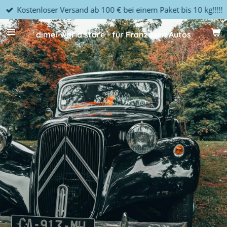
Kostenloser Versand ab 100 € bei einem Paket bis 10 kg!!!!!
Zum
Hauptinhalt
springen
dimei-world.store - für Franzosen Autos