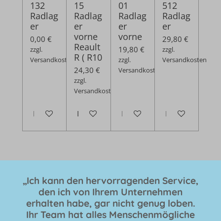
132
15
01
512
Radlag
Radlag
Radlag
Radlag
er
er
er
er
vorne
vorne
0,00 €
29,80 €
Reault
19,80 €
zzgl.
zzgl.
R ( R10
Versandkosten
zzgl.
Versandkosten
24,30 €
Versandkosten
zzgl.
Versandkosten
Bei Verfügbarkeit benachrichtigen
In den Warenkorb
In den Warenkorb
In den Warenko
„Ich kann den hervorragenden Service,
den ich von Ihrem Unternehmen
erhalten habe, gar nicht genug loben.
Ihr Team hat alles Menschenmögliche