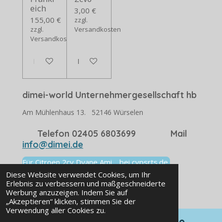
eich
3,00 €
155,00 €
zzgl.
zzgl.
Versandkosten
Versandkosten
In den Warenkorb
In den Warenkorb
dimei-world Unternehmergesellschaft hb
Am Mühlenhaus 13. 52146 Würselen
Telefon 02405 6803699 Mail
info@dimei.de
Für Citroen 2cv Dyane Ami. bei cvpsrts.de
Viele Ersatzteile
Diese Website verwendet Cookies, um Ihr
Erlebnis zu verbessern und maßgeschneiderte
© 2025 dimei-world.store
Werbung anzuzeigen. Indem Sie auf
„Akzeptieren“ klicken, stimmen Sie der
Verwendung aller Cookies zu.