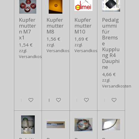
Kupfer
Kupfer
Kupfer
Pedalg
mutter
mutter
mutter
ummi
n M7
M8
M10
für
x1
Brems
1,56 €
1,69 €
e
1,54 €
zzgl.
zzgl.
Kupplu
zzgl.
Versandkosten
Versandkosten
ng R4
Versandkosten
Dauphi
ne
4,66 €
zzgl.
Versandkosten
In den Warenkorb
In den Warenkorb
In den Warenkorb
In den Warenko