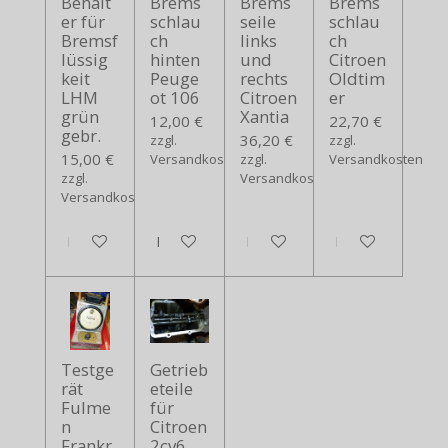
Behält
Brems
Brems
Brems
er für
schlau
seile
schlau
Bremsf
ch
links
ch
lüssig
hinten
und
Citroen
keit
Peuge
rechts
Oldtim
LHM
ot 106
Citroen
er
grün
Xantia
12,00 €
22,70 €
gebr.
36,20 €
zzgl.
zzgl.
15,00 €
Versandkosten
zzgl.
Versandkosten
zzgl.
Versandkosten
Versandkosten
In den Warenkorb
In den Warenkorb
In den Warenkorb
In den Warenko
Testge
Getrieb
rät
eteile
Fulme
für
n
Citroen
Frankr
2cv6