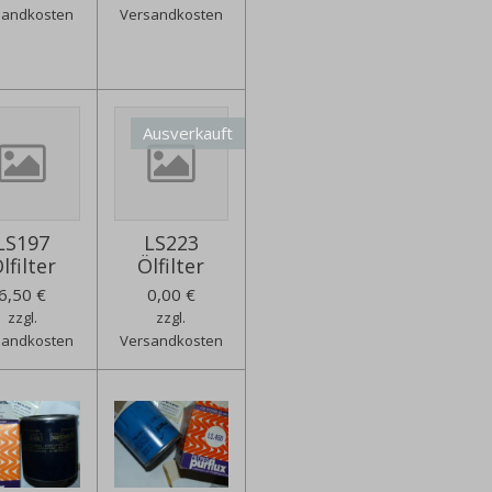
sandkosten
Versandkosten
Ausverkauft
LS197
LS223
lfilter
Ölfilter
6,50 €
0,00 €
zzgl.
zzgl.
sandkosten
Versandkosten