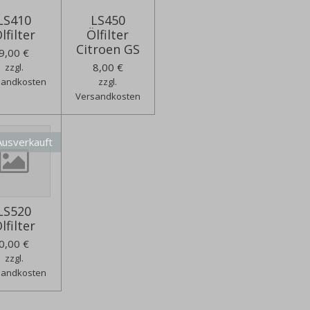
LS410
LS450
lfilter
Ölfilter
Citroen GS
9,00 €
8,00 €
zzgl.
sandkosten
zzgl.
Versandkosten
Ausverkauft
LS520
lfilter
0,00 €
zzgl.
sandkosten