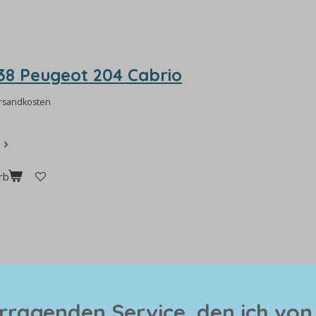
L138 Peugeot 204 Cabrio
ersandkosten
rb
orragenden Service, den ich vo