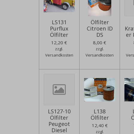
LS131
Ölfilter
Purflux
Citroen ID
Kra
Ölfilter
DS
er
12,20 €
8,00 €
zzgl.
zzgl.
Versandkosten
Versandkosten
Ver
LS127-10
L138
Ölfilter
Ölfilter
Ö
Peugeot
12,40 €
Diesel
zzgl.