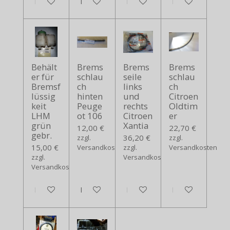
In den Warenkorb
In den Warenkorb
In den Warenkorb
In den Warenko
Behält
Brems
Brems
Brems
er für
schlau
seile
schlau
Bremsf
ch
links
ch
lüssig
hinten
und
Citroen
keit
Peuge
rechts
Oldtim
LHM
ot 106
Citroen
er
grün
Xantia
12,00 €
22,70 €
gebr.
36,20 €
zzgl.
zzgl.
15,00 €
Versandkosten
zzgl.
Versandkosten
zzgl.
Versandkosten
Versandkosten
In den Warenkorb
In den Warenkorb
In den Warenkorb
In den Warenko