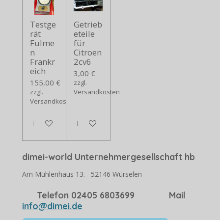
Testge
Getrieb
rät
eteile
Fulme
für
n
Citroen
Frankr
2cv6
eich
3,00 €
155,00 €
zzgl.
zzgl.
Versandkosten
Versandkosten
In den Warenkorb
In den Warenkorb
dimei-world Unternehmergesellschaft hb
Am Mühlenhaus 13. 52146 Würselen
Telefon 02405 6803699 Mail
info@dimei.de