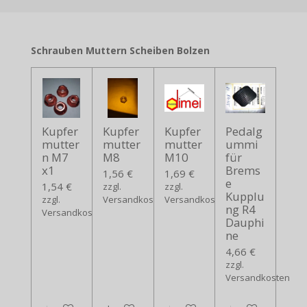
Schrauben Muttern Scheiben Bolzen
Kupfer
Kupfer
Kupfer
Pedalg
mutter
mutter
mutter
ummi
n M7
M8
M10
für
x1
Brems
1,56 €
1,69 €
e
1,54 €
zzgl.
zzgl.
Kupplu
zzgl.
Versandkosten
Versandkosten
ng R4
Versandkosten
Dauphi
ne
4,66 €
zzgl.
Versandkosten