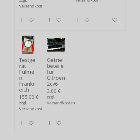
Versandkosten
In den Warenkorb
In den Warenkorb
In den Warenkorb
In den Warenko
Testge
Getrie
rät
beteile
Fulme
für
n
Citroen
Frankr
2cv6
eich
3,00 €
155,00 €
zzgl.
zzgl.
Versandkosten
Versandkosten
In den Warenkorb
In den Warenkorb