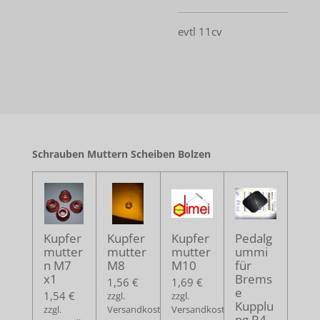
evtl 11cv
Schrauben Muttern Scheiben Bolzen
Kupfer
Kupfer
Kupfer
Pedalg
mutter
mutter
mutter
ummi
n M7
M8
M10
für
x1
Brems
1,56 €
1,69 €
e
1,54 €
zzgl.
zzgl.
Kupplu
zzgl.
Versandkosten
Versandkosten
ng R4