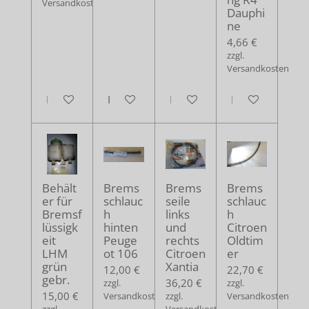
Versandkosten
Dauphi
ne
4,66 €
zzgl.
Versandkosten
In den Warenkorb
In den Warenkorb
In den Warenkorb
In den Warenko
Behält
Brems
Brems
Brems
er für
schlauc
seile
schlauc
Bremsf
h
links
h
lüssigk
hinten
und
Citroen
eit
Peuge
rechts
Oldtim
LHM
ot 106
Citroen
er
grün
Xantia
12,00 €
22,70 €
gebr.
36,20 €
zzgl.
zzgl.
15,00 €
Versandkosten
zzgl.
Versandkosten
zzgl.
Versandkosten