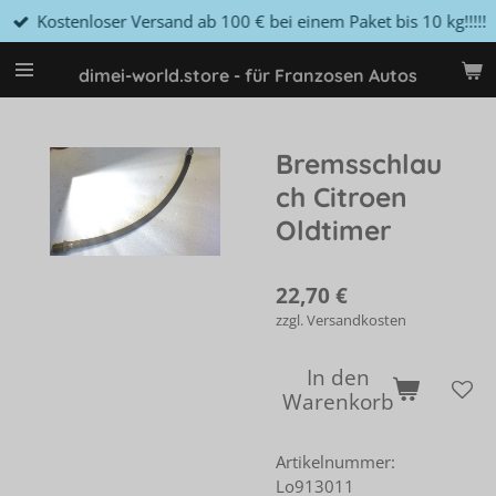
Kostenloser Versand ab 100 € bei einem Paket bis 10 kg!!!!!
Zum
Hauptinhalt
springen
dimei-world.store - für Franzosen Autos
Bremsschlau
ch Citroen
Oldtimer
22,70 €
zzgl. Versandkosten
In den
Warenkorb
Artikelnummer:
Lo913011