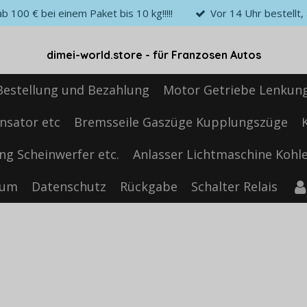
 100 € bei einem Paket bis 10 kg!!!!!
Vor 14 Uhr bestellt
dimei-world.store - für Franzosen Autos
Bestellung und Bezahlung
Motor Getriebe Lenkun
nsator etc
Bremsseile Gaszüge Kupplungszüge
ng Scheinwerfer etc.
Anlasser Lichtmaschine Kohle
sum
Datenschutz
Rückgabe
Schalter Relais