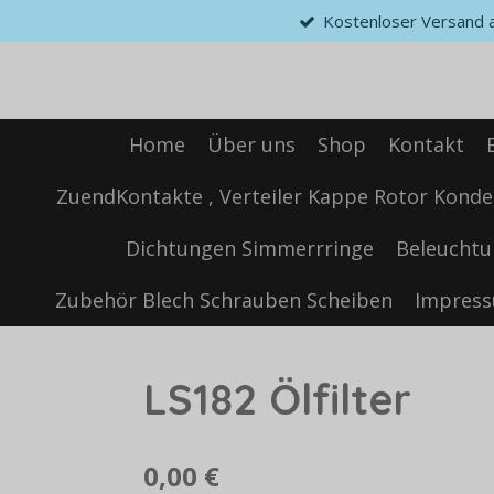
Kostenloser Versand ab
Zum
Hauptinhalt
springen
Home
Über uns
Shop
Kontakt
ZuendKontakte , Verteiler Kappe Rotor Konde
Dichtungen Simmerrringe
Beleuchtu
Zubehör Blech Schrauben Scheiben
Impres
LS182 Ölfilter
0,00 €