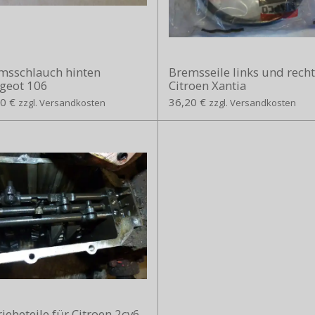
msschlauch hinten
Bremsseile links und recht
geot 106
Citroen Xantia
0 €
36,20 €
zzgl. Versandkosten
zzgl. Versandkosten
iebeteile für Citroen 2cv6