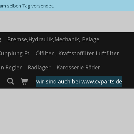
, am selben Tag versendet.
g
Bremse,Hydraulik,Mechanik, Beläge
Kupplung Et
Ölfilter , Kraftstoffilter Luftfilter
n Regler
Radlager
Karosserie Räder
wir sind auch bei www.cvparts.de