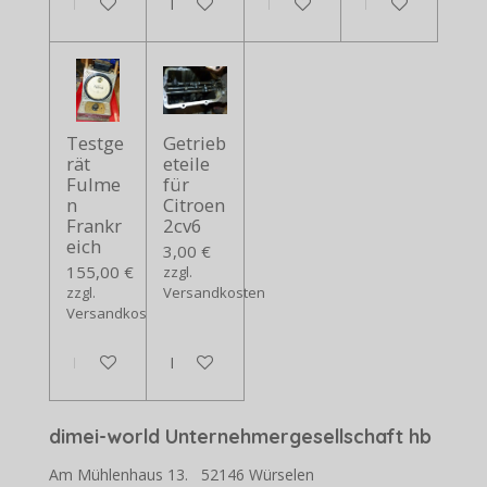
In den Warenkorb
In den Warenkorb
In den Warenkorb
In den Warenko
Testge
Getrieb
rät
eteile
Fulme
für
n
Citroen
Frankr
2cv6
eich
3,00 €
155,00 €
zzgl.
zzgl.
Versandkosten
Versandkosten
In den Warenkorb
In den Warenkorb
dimei-world Unternehmergesellschaft hb
Am Mühlenhaus 13. 52146 Würselen