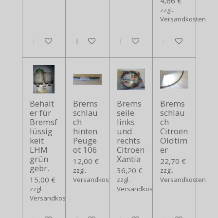
4,66 €
zzgl.
Versandkosten
In den Warenkorb
In den Warenkorb
In den Warenkorb
In den Warenko
Behält
Brems
Brems
Brems
er für
schlau
seile
schlau
Bremsf
ch
links
ch
lüssig
hinten
und
Citroen
keit
Peuge
rechts
Oldtim
LHM
ot 106
Citroen
er
grün
Xantia
12,00 €
22,70 €
gebr.
36,20 €
zzgl.
zzgl.
15,00 €
Versandkosten
zzgl.
Versandkosten
zzgl.
Versandkosten
Versandkosten