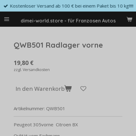
Kostenloser Versand ab 100 € bei einem Paket bis 10 kg!!!!!
Zum
Hauptinhalt
springen
dimei-world.store - für Franzosen Autos
QWB501 Radlager vorne
19,80 €
zzgl. Versandkosten
In den Warenkorb
Artikelnummer:
QWB501
Peugeot 305vorne Citroen BX
Qulität vom Fachmann