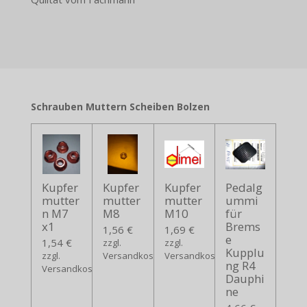
Schrauben Muttern Scheiben Bolzen
Kupfer
Kupfer
Kupfer
Pedalg
mutter
mutter
mutter
ummi
n M7
M8
M10
für
x1
Brems
1,56 €
1,69 €
e
1,54 €
zzgl.
zzgl.
Kupplu
zzgl.
Versandkosten
Versandkosten
ng R4
Versandkosten
Dauphi
ne