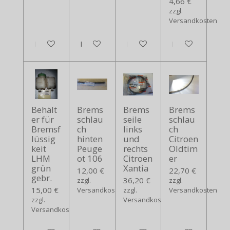
4,66 €
zzgl.
Versandkosten
In den Warenkorb
In den Warenkorb
In den Warenkorb
In den Warenko
Behält
Brems
Brems
Brems
er für
schlau
seile
schlau
Bremsf
ch
links
ch
lüssig
hinten
und
Citroen
keit
Peuge
rechts
Oldtim
LHM
ot 106
Citroen
er
grün
Xantia
12,00 €
22,70 €
gebr.
36,20 €
zzgl.
zzgl.
15,00 €
Versandkosten
zzgl.
Versandkosten
zzgl.
Versandkosten
Versandkosten