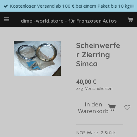
Kostenloser Versand ab 100 € bei einem Paket bis 10 kg!!!!!
Zum
Hauptinhalt
springen
dimei-world.store - für Franzosen Autos
Scheinwerfe
r Zierring
Simca
40,00 €
zzgl. Versandkosten
In den
Warenkorb
NOS Ware 2 Stück