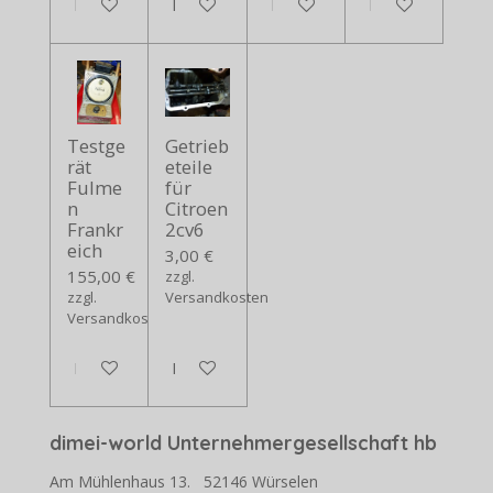
In den Warenkorb
In den Warenkorb
In den Warenkorb
In den Warenko
Testge
Getrieb
rät
eteile
Fulme
für
n
Citroen
Frankr
2cv6
eich
3,00 €
155,00 €
zzgl.
zzgl.
Versandkosten
Versandkosten
In den Warenkorb
In den Warenkorb
dimei-world Unternehmergesellschaft hb
Am Mühlenhaus 13. 52146 Würselen