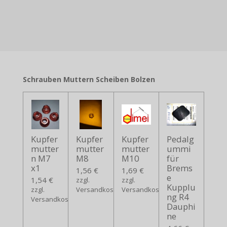
Schrauben Muttern Scheiben Bolzen
Kupfer
Kupfer
Kupfer
Pedalg
mutter
mutter
mutter
ummi
n M7
M8
M10
für
x1
Brems
1,56 €
1,69 €
e
1,54 €
zzgl.
zzgl.
Kupplu
zzgl.
Versandkosten
Versandkosten
ng R4
Versandkosten
Dauphi
ne