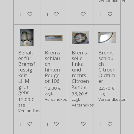
Versandkosten
In den Warenkorb
In den Warenkorb
In den Warenkorb
In den Warenko
Behält
Brems
Brems
Brems
er für
schlau
seile
schlau
Bremsf
ch
links
ch
lüssig
hinten
und
Citroen
keit
Peuge
rechts
Oldtim
LHM
ot 106
Citroen
er
grün
Xantia
12,00 €
22,70 €
gebr.
36,20 €
zzgl.
zzgl.
15,00 €
Versandkosten
zzgl.
Versandkosten
zzgl.
Versandkosten
Versandkosten
In den Warenkorb
In den Warenkorb
In den Warenkorb
In den Warenko