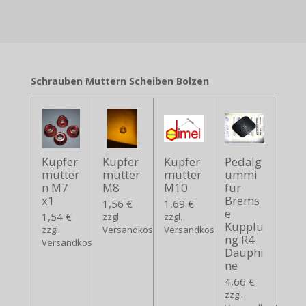
Schrauben Muttern Scheiben Bolzen
Kupfer
Kupfer
Kupfer
Pedalg
mutter
mutter
mutter
ummi
n M7
M8
M10
für
x1
Brems
1,56 €
1,69 €
e
1,54 €
zzgl.
zzgl.
Kupplu
zzgl.
Versandkosten
Versandkosten
ng R4
Versandkosten
Dauphi
ne
4,66 €
zzgl.