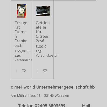
Testge
Getrieb
rät
eteile
Fulme
für
n
Citroen
Frankr
2cv6
eich
3,00 €
155,00 €
zzgl.
zzgl.
Versandkosten
Versandkosten
In den Warenkorb
In den Warenkorb
dimei-world Unternehmergesellschaft hb
Am Mühlenhaus 13. 52146 Würselen
Telefon 02405 6803699 Mail