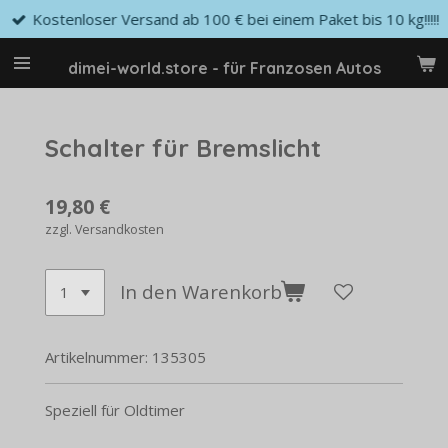
Kostenloser Versand ab 100 € bei einem Paket bis 10 kg!!!!!
Zum
Hauptinhalt
springen
dimei-world.store - für Franzosen Autos
Schalter für Bremslicht
19,80 €
zzgl. Versandkosten
In den Warenkorb
Artikelnummer:
135305
Speziell für Oldtimer