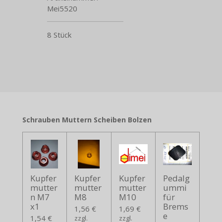
Mei5520
8 Stück
Schrauben Muttern Scheiben Bolzen
Kupfer
Kupfer
Kupfer
Pedalg
mutter
mutter
mutter
ummi
n M7
M8
M10
für
x1
Brems
1,56 €
1,69 €
e
1,54 €
zzgl.
zzgl.