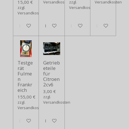
15,00 €
Versandkosten
zzgl.
Versandkosten
zzgl.
Versandkosten
Versandkosten
In den Warenkorb
In den Warenkorb
In den Warenkorb
In den Warenko
Testge
Getrieb
rät
eteile
Fulme
für
n
Citroen
Frankr
2cv6
eich
3,00 €
155,00 €
zzgl.
zzgl.
Versandkosten
Versandkosten
In den Warenkorb
In den Warenkorb