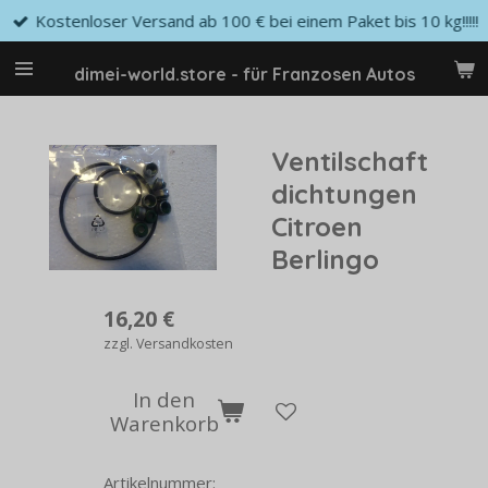
Kostenloser Versand ab 100 € bei einem Paket bis 10 kg!!!!!
Zum
Hauptinhalt
springen
dimei-world.store - für Franzosen Autos
Ventilschaft
dichtungen
Citroen
Berlingo
16,20 €
zzgl. Versandkosten
In den
Warenkorb
Artikelnummer: