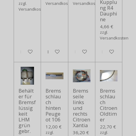
Kupplu
zzgl.
Versandkosten
Versandkosten
ng R4
Versandkosten
Dauphi
ne
4,66 €
zzgl.
Versandkosten
In den Warenkorb
In den Warenkorb
In den Warenkorb
In den Warenko
Behält
Brems
Brems
Brems
er für
schlau
seile
schlau
Bremsf
ch
links
ch
lüssig
hinten
und
Citroen
keit
Peuge
rechts
Oldtim
LHM
ot 106
Citroen
er
grün
Xantia
12,00 €
22,70 €
gebr.
36,20 €
zzgl.
zzgl.