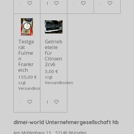
In den Warenkorb
In den Warenkorb
In den Warenkorb
In den Warenko
Testge
Getrieb
rät
eteile
Fulme
für
n
Citroen
Frankr
2cv6
eich
3,00 €
155,00 €
zzgl.
zzgl.
Versandkosten
Versandkosten
In den Warenkorb
In den Warenkorb
dimei-world Unternehmergesellschaft hb
Am Mühlenhaus 13. 52146 Würselen