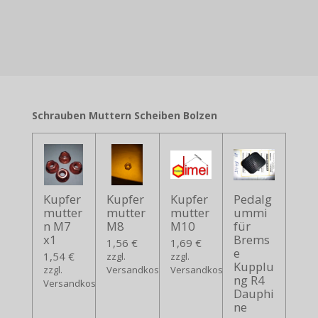
Schrauben Muttern Scheiben Bolzen
Kupfer
Kupfer
Kupfer
Pedalg
mutter
mutter
mutter
ummi
n M7
M8
M10
für
x1
Brems
1,56 €
1,69 €
e
1,54 €
zzgl.
zzgl.
Kupplu
zzgl.
Versandkosten
Versandkosten
ng R4
Versandkosten
Dauphi
ne