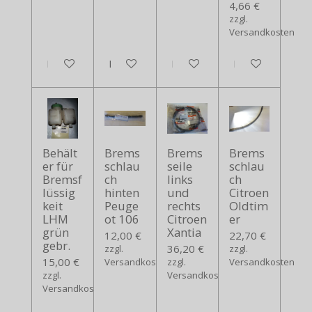
4,66 €
zzgl.
Versandkosten
In den Warenkorb
In den Warenkorb
In den Warenkorb
In den Warenko
Behält
Brems
Brems
Brems
er für
schlau
seile
schlau
Bremsf
ch
links
ch
lüssig
hinten
und
Citroen
keit
Peuge
rechts
Oldtim
LHM
ot 106
Citroen
er
grün
Xantia
12,00 €
22,70 €
gebr.
36,20 €
zzgl.
zzgl.
15,00 €
Versandkosten
zzgl.
Versandkosten
zzgl.
Versandkosten
Versandkosten