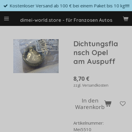
Kostenloser Versand ab 100 € bei einem Paket bis 10 kg!!!!!
Zum
Hauptinhalt
springen
dimei-world.store - für Franzosen Autos
Dichtungsfla
nsch Opel
am Auspuff
8,70 €
zzgl. Versandkosten
In den
Warenkorb
Artikelnummer:
Mei5510