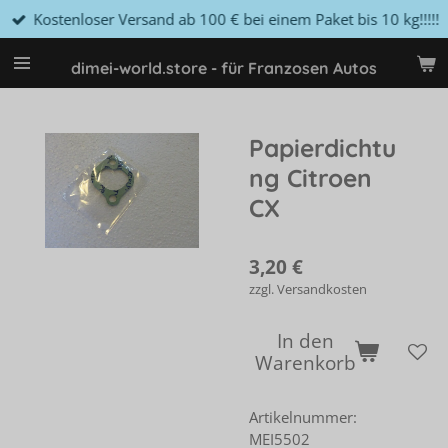
Kostenloser Versand ab 100 € bei einem Paket bis 10 kg!!!!!
Zum
Hauptinhalt
springen
dimei-world.store - für Franzosen Autos
Papierdichtu
ng Citroen
CX
3,20 €
zzgl. Versandkosten
In den
Warenkorb
Artikelnummer:
MEI5502