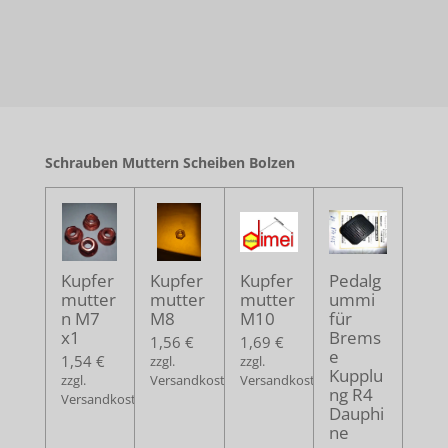
Schrauben Muttern Scheiben Bolzen
Kupfer
Kupfer
Kupfer
Pedalg
mutter
mutter
mutter
ummi
n M7
M8
M10
für
x1
Brems
1,56 €
1,69 €
e
1,54 €
zzgl.
zzgl.
Kupplu
zzgl.
Versandkosten
Versandkosten
ng R4
Versandkosten
Dauphi
ne