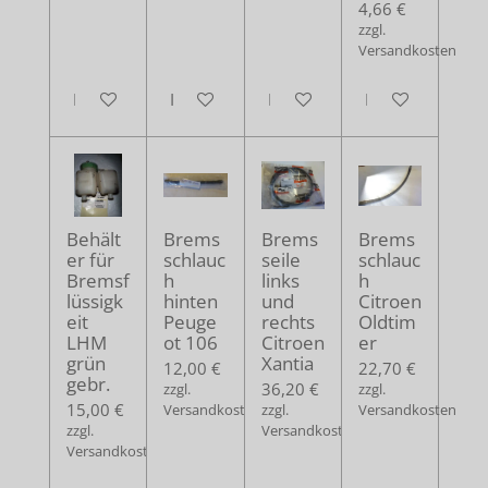
4,66 €
zzgl.
Versandkosten
In den Warenkorb
In den Warenkorb
In den Warenkorb
In den Warenko
Behält
Brems
Brems
Brems
er für
schlauc
seile
schlauc
Bremsf
h
links
h
lüssigk
hinten
und
Citroen
eit
Peuge
rechts
Oldtim
LHM
ot 106
Citroen
er
grün
Xantia
12,00 €
22,70 €
gebr.
36,20 €
zzgl.
zzgl.
15,00 €
Versandkosten
zzgl.
Versandkosten
zzgl.
Versandkosten
Versandkosten