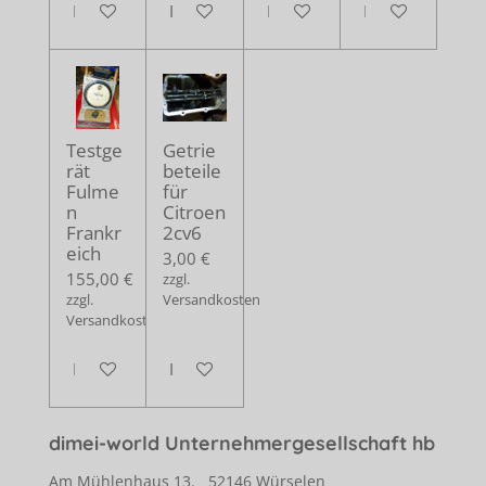
In den Warenkorb
In den Warenkorb
In den Warenkorb
In den Warenko
Testge
Getrie
rät
beteile
Fulme
für
n
Citroen
Frankr
2cv6
eich
3,00 €
155,00 €
zzgl.
zzgl.
Versandkosten
Versandkosten
In den Warenkorb
In den Warenkorb
dimei-world Unternehmergesellschaft hb
Am Mühlenhaus 13. 52146 Würselen