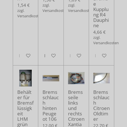
e
1,54 €
zzgl.
zzgl.
Kupplu
zzgl.
Versandkosten
Versandkosten
ng R4
Versandkosten
Dauphi
ne
4,66 €
zzgl.
Versandkosten
In den Warenkorb
In den Warenkorb
In den Warenkorb
In den Warenko
Behält
Brems
Brems
Brems
er für
schlauc
seile
schlauc
Bremsf
h
links
h
lüssigk
hinten
und
Citroen
eit
Peuge
rechts
Oldtim
LHM
ot 106
Citroen
er
grün
Xantia
12,00 €
22,70 €