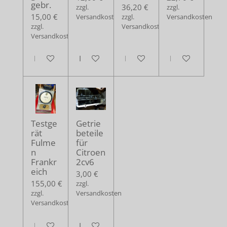
gebr.
36,20 €
zzgl.
zzgl.
15,00 €
Versandkosten
zzgl.
Versandkosten
zzgl.
Versandkosten
Versandkosten
In den Warenkorb
In den Warenkorb
In den Warenkorb
In den Warenko
Testge
Getrie
rät
beteile
Fulme
für
n
Citroen
Frankr
2cv6
eich
3,00 €
155,00 €
zzgl.
zzgl.
Versandkosten
Versandkosten
In den Warenkorb
In den Warenkorb