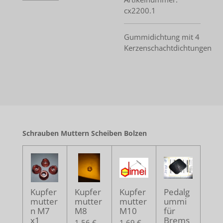
cx2200.1
Gummidichtung mit 4
Kerzenschachtdichtungen
Schrauben Muttern Scheiben Bolzen
Kupfer
Kupfer
Kupfer
Pedalg
mutter
mutter
mutter
ummi
n M7
M8
M10
für
x1
Brems
1,56 €
1,69 €