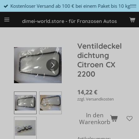
Kostenloser Versand ab 100 € bei einem Paket bis 10 kg!!!!!
Zum
Hauptinhalt
springen
dimei-world.store - für Franzosen Autos
Ventildeckel
dichtung
Citroen CX
2200
14,22 €
zzgl. Versandkosten
In den
Warenkorb
Artikelnummer: