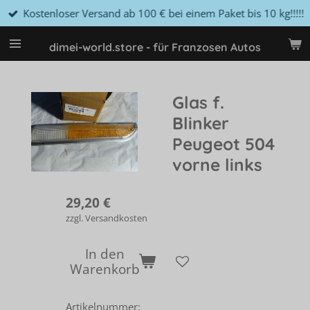
Kostenloser Versand ab 100 € bei einem Paket bis 10 kg!!!!!
Zum
Hauptinhalt
springen
dimei-world.store - für Franzosen Autos
Glas f.
Blinker
Peugeot 504
vorne links
29,20 €
zzgl. Versandkosten
In den
Warenkorb
Artikelnummer: