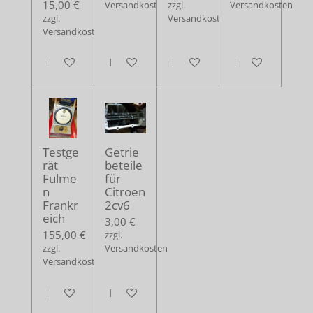
15,00 €
Versandkosten
zzgl.
Versandkosten
zzgl.
Versandkosten
Versandkosten
In den Warenkorb
In den Warenkorb
In den Warenkorb
In den Warenko
Testge
Getrie
rät
beteile
Fulme
für
n
Citroen
Frankr
2cv6
eich
3,00 €
155,00 €
zzgl.
zzgl.
Versandkosten
Versandkosten
In den Warenkorb
In den Warenkorb