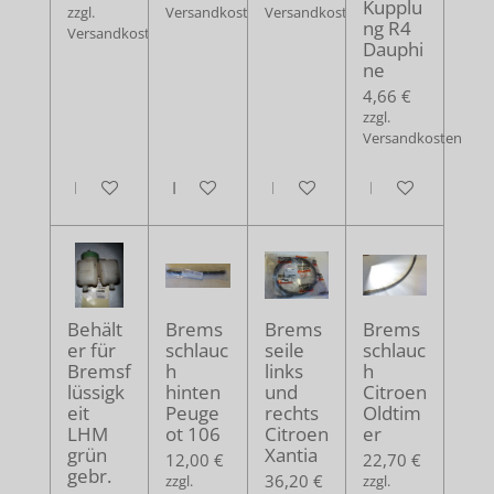
Kupplu
zzgl.
Versandkosten
Versandkosten
ng R4
Versandkosten
Dauphi
ne
4,66 €
zzgl.
Versandkosten
In den Warenkorb
In den Warenkorb
In den Warenkorb
In den Warenko
Behält
Brems
Brems
Brems
er für
schlauc
seile
schlauc
Bremsf
h
links
h
lüssigk
hinten
und
Citroen
eit
Peuge
rechts
Oldtim
LHM
ot 106
Citroen
er
grün
Xantia
12,00 €
22,70 €
gebr.
36,20 €
zzgl.
zzgl.