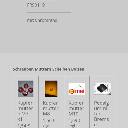
FR90119
mit Chromrand
Schrauben Muttern Scheiben Bolzen
Kupfer
Kupfer
Kupfer
Pedalg
mutter
mutter
mutter
ummi
n M7
M8
M10
für
x1
Brems
1,56 €
1,69 €
e
1,54 €
zzgl.
zzgl.