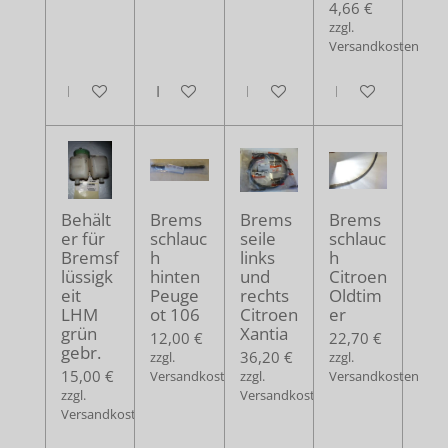
4,66 €
zzgl.
Versandkosten
In den Warenkorb
In den Warenkorb
In den Warenkorb
In den Warenko
Behält
Brems
Brems
Brems
er für
schlauc
seile
schlauc
Bremsf
h
links
h
lüssigk
hinten
und
Citroen
eit
Peuge
rechts
Oldtim
LHM
ot 106
Citroen
er
grün
Xantia
12,00 €
22,70 €
gebr.
36,20 €
zzgl.
zzgl.
15,00 €
Versandkosten
zzgl.
Versandkosten
zzgl.
Versandkosten
Versandkosten