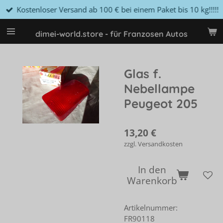
Kostenloser Versand ab 100 € bei einem Paket bis 10 kg!!!!!
Zum
Hauptinhalt
springen
dimei-world.store - für Franzosen Autos
Glas f.
Nebellampe
Peugeot 205
13,20 €
zzgl. Versandkosten
In den
Warenkorb
Artikelnummer:
FR90118