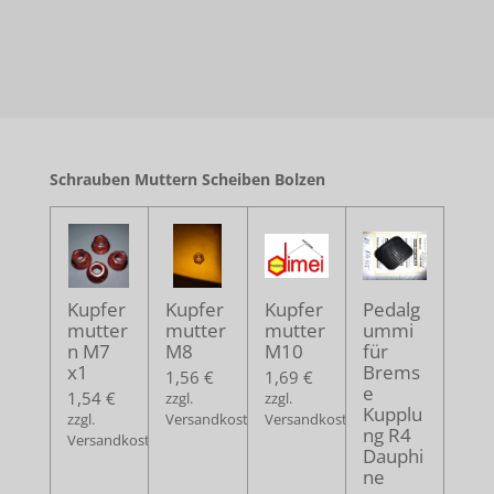
Schrauben Muttern Scheiben Bolzen
Kupfer
Kupfer
Kupfer
Pedalg
mutter
mutter
mutter
ummi
n M7
M8
M10
für
x1
Brems
1,56 €
1,69 €
e
1,54 €
zzgl.
zzgl.
Kupplu
zzgl.
Versandkosten
Versandkosten
ng R4
Versandkosten
Dauphi
ne