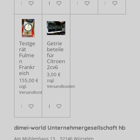
In den Warenkorb
In den Warenkorb
In den Warenkorb
In den Warenko
Testge
Getrie
rät
beteile
Fulme
für
n
Citroen
Frankr
2cv6
eich
3,00 €
155,00 €
zzgl.
zzgl.
Versandkosten
Versandkosten
In den Warenkorb
In den Warenkorb
dimei-world Unternehmergesellschaft hb
Am Mühlenhaus 13. 52146 Würselen