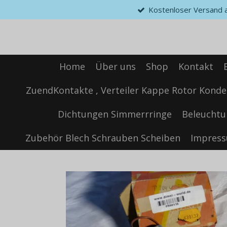
Kostenloser Versand ab
Zum
Hauptinhalt
springen
Home
Über uns
Shop
Kontakt
ZuendKontakte , Verteiler Kappe Rotor Konde
Dichtungen Simmerrringe
Beleuchtu
Zubehör Blech Schrauben Scheiben
Impres