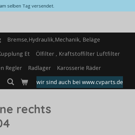
, am selben Tag versendet.
g
Bremse,Hydraulik,Mechanik, Beläge
Kupplung Et
Ölfilter , Kraftstoffilter Luftfilter
n Regler
Radlager
Karosserie Räder
wir sind auch bei www.cvparts.de
rne rechts
04