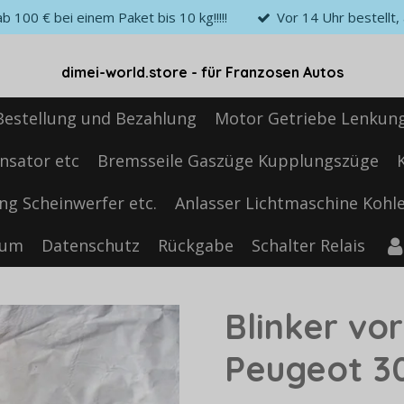
 100 € bei einem Paket bis 10 kg!!!!!
Vor 14 Uhr bestellt
dimei-world.store - für Franzosen Autos
Bestellung und Bezahlung
Motor Getriebe Lenkun
nsator etc
Bremsseile Gaszüge Kupplungszüge
ng Scheinwerfer etc.
Anlasser Lichtmaschine Kohle
sum
Datenschutz
Rückgabe
Schalter Relais
Blinker vo
Peugeot 3