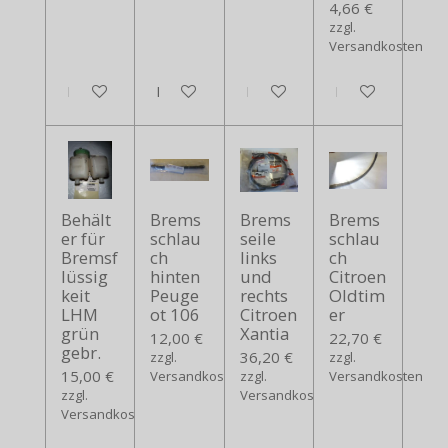
4,66 €
zzgl.
Versandkosten
In den Warenkorb
In den Warenkorb
In den Warenkorb
In den Warenko
Behält
Brems
Brems
Brems
er für
schlau
seile
schlau
Bremsf
ch
links
ch
lüssig
hinten
und
Citroen
keit
Peuge
rechts
Oldtim
LHM
ot 106
Citroen
er
grün
Xantia
12,00 €
22,70 €
gebr.
36,20 €
zzgl.
zzgl.
15,00 €
Versandkosten
zzgl.
Versandkosten
zzgl.
Versandkosten
Versandkosten