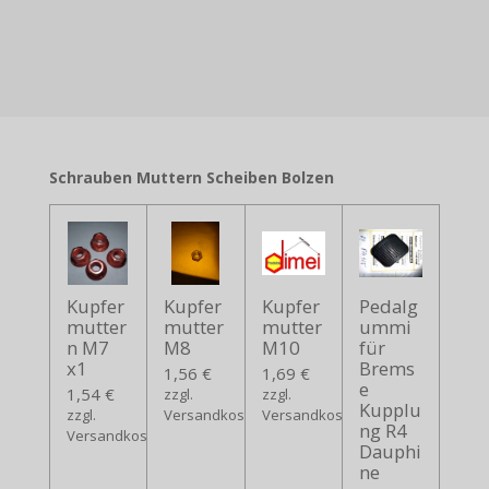
Schrauben Muttern Scheiben Bolzen
Kupfer
Kupfer
Kupfer
Pedalg
mutter
mutter
mutter
ummi
n M7
M8
M10
für
x1
Brems
1,56 €
1,69 €
e
1,54 €
zzgl.
zzgl.
Kupplu
zzgl.
Versandkosten
Versandkosten
ng R4
Versandkosten
Dauphi
ne