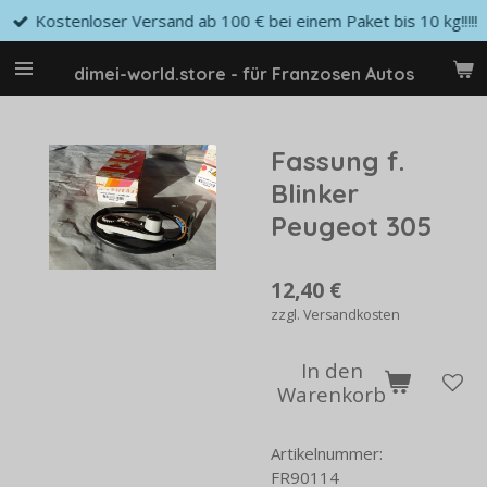
Kostenloser Versand ab 100 € bei einem Paket bis 10 kg!!!!!
Zum
Hauptinhalt
springen
dimei-world.store - für Franzosen Autos
Fassung f.
Blinker
Peugeot 305
12,40 €
zzgl. Versandkosten
In den
Warenkorb
Artikelnummer:
FR90114