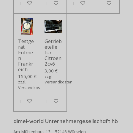
In den Warenkorb
In den Warenkorb
In den Warenkorb
In den Warenko
Testge
Getrieb
rät
eteile
Fulme
für
n
Citroen
Frankr
2cv6
eich
3,00 €
155,00 €
zzgl.
zzgl.
Versandkosten
Versandkosten
In den Warenkorb
In den Warenkorb
dimei-world Unternehmergesellschaft hb
Am Mühlenhaus 13. 52146 Würselen