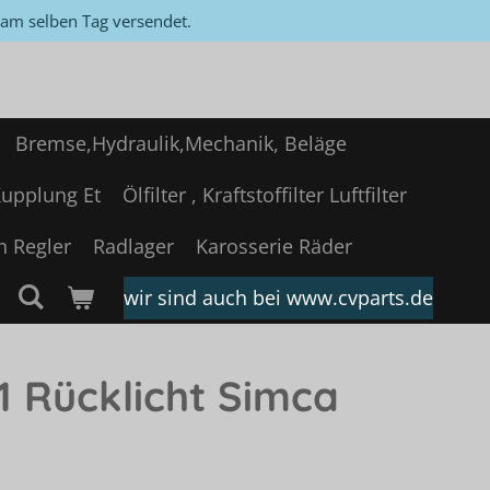
, am selben Tag versendet.
Bremse,Hydraulik,Mechanik, Beläge
upplung Et
Ölfilter , Kraftstoffilter Luftfilter
n Regler
Radlager
Karosserie Räder
wir sind auch bei www.cvparts.de
1 Rücklicht Simca