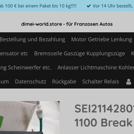
b 100 € bei einem Paket bis 10 kg!!!!!
Vor 14 Uhr bestellt
dimei-world.store - für Franzosen Autos
Bestellung und Bezahlung
Motor Getriebe Lenkung
ensator etc
Bremsseile Gaszüge Kupplungszüge
K
ng Scheinwerfer etc.
Anlasser Lichtmaschine Kohle
sum
Datenschutz
Rückgabe
Schalter Relais
SEI2114280
1100 Break