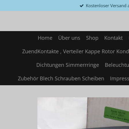
Kostenloser Versand a
Zum
Hauptinhalt
springen
Home
Über uns
Shop
Kontakt
ZuendKontakte , Verteiler Kappe Rotor Kond
Dichtungen Simmerrringe
Beleuchtu
Zubehör Blech Schrauben Scheiben
Impres