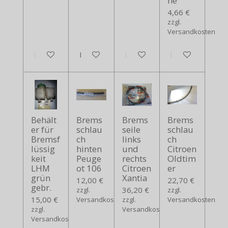
ne
4,66 €
zzgl.
Versandkosten
In den Warenkorb
In den Warenkorb
In den Warenkorb
In den Warenko
Behält
Brems
Brems
Brems
er für
schlau
seile
schlau
Bremsf
ch
links
ch
lüssig
hinten
und
Citroen
keit
Peuge
rechts
Oldtim
LHM
ot 106
Citroen
er
grün
Xantia
12,00 €
22,70 €
gebr.
36,20 €
zzgl.
zzgl.
15,00 €
Versandkosten
zzgl.
Versandkosten
zzgl.
Versandkosten
Versandkosten