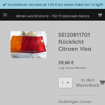
Kostenloser Versand ab 100 € bei einem Paket bis 10 kg!!!!!
Zum
Hauptinhalt
springen
dimei-world.store - für Franzosen Autos
SEI20811701
Rücklicht
Citroen Visa
39,60 €
zzgl. Versandkosten
In den
Warenkorb
Rücklichtglas Citroen