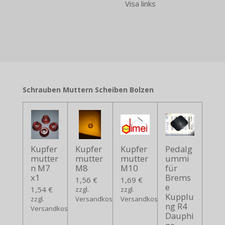
Visa links
Schrauben Muttern Scheiben Bolzen
Kupfer
Kupfer
Kupfer
Pedalg
mutter
mutter
mutter
ummi
n M7
M8
M10
für
x1
Brems
1,56 €
1,69 €
e
1,54 €
zzgl.
zzgl.
Kupplu
zzgl.
Versandkosten
Versandkosten
ng R4
Versandkosten
Dauphi