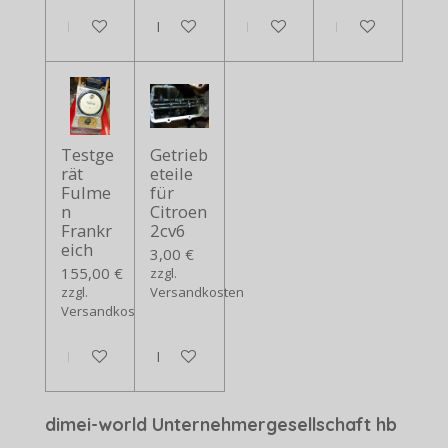
In den Warenkorb
In den Warenkorb
In den Warenkorb
In den Warenko
Testge
Getrieb
rät
eteile
Fulme
für
n
Citroen
Frankr
2cv6
eich
3,00 €
155,00 €
zzgl.
zzgl.
Versandkosten
Versandkosten
In den Warenkorb
In den Warenkorb
dimei-world Unternehmergesellschaft hb