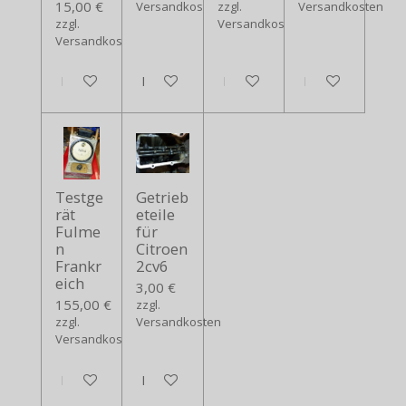
15,00 €
Versandkosten
zzgl.
Versandkosten
zzgl.
Versandkosten
Versandkosten
In den Warenkorb
In den Warenkorb
In den Warenkorb
In den Warenko
Testge
Getrieb
rät
eteile
Fulme
für
n
Citroen
Frankr
2cv6
eich
3,00 €
155,00 €
zzgl.
zzgl.
Versandkosten
Versandkosten
In den Warenkorb
In den Warenkorb