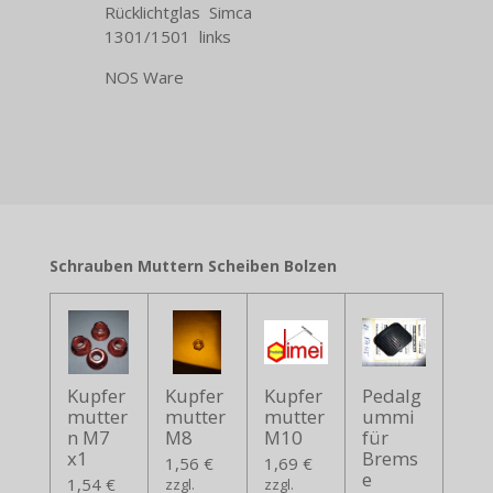
Rücklichtglas Simca
1301/1501 links
NOS Ware
Schrauben Muttern Scheiben Bolzen
Kupfer
Kupfer
Kupfer
Pedalg
mutter
mutter
mutter
ummi
n M7
M8
M10
für
x1
Brems
1,56 €
1,69 €
e
1,54 €
zzgl.
zzgl.