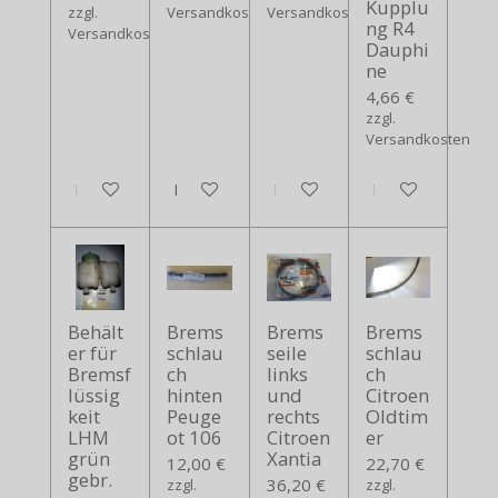
Kupplu
zzgl.
Versandkosten
Versandkosten
ng R4
Versandkosten
Dauphi
ne
4,66 €
zzgl.
Versandkosten
In den Warenkorb
In den Warenkorb
In den Warenkorb
In den Warenko
Behält
Brems
Brems
Brems
er für
schlau
seile
schlau
Bremsf
ch
links
ch
lüssig
hinten
und
Citroen
keit
Peuge
rechts
Oldtim
LHM
ot 106
Citroen
er
grün
Xantia
12,00 €
22,70 €
gebr.
36,20 €
zzgl.
zzgl.