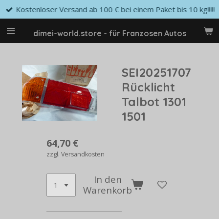
Kostenloser Versand ab 100 € bei einem Paket bis 10 kg!!!!!
Zum
Hauptinhalt
springen
dimei-world.store - für Franzosen Autos
SEI20251707
Rücklicht
Talbot 1301
1501
64,70 €
zzgl. Versandkosten
In den
Warenkorb