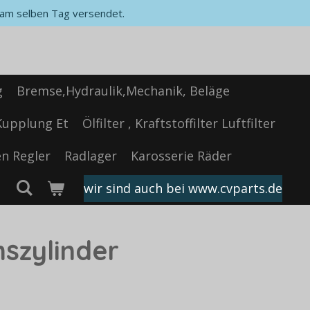
, am selben Tag versendet.
g
Bremse,Hydraulik,Mechanik, Beläge
Kupplung Et
Ölfilter , Kraftstoffilter Luftfilter
n Regler
Radlager
Karosserie Räder
wir sind auch bei www.cvparts.de
szylinder