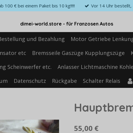
 100 € bei einem Paket bis 10 kg!!!!!
Vor 14 Uhr bestellt
dimei-world.store - für Franzosen Autos
Bestellung und Bezahlung
Motor Getriebe Lenkun
nsator etc
Bremsseile Gaszüge Kupplungszüge
ng Scheinwerfer etc.
Anlasser Lichtmaschine Kohle
sum
Datenschutz
Rückgabe
Schalter Relais
Hauptbrem
55,00 €