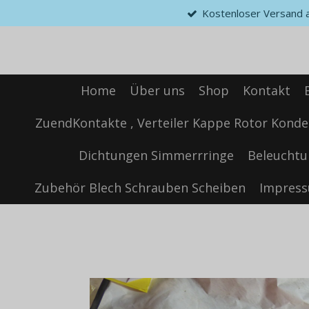
Kostenloser Versand ab
Zum
Hauptinhalt
springen
Home
Über uns
Shop
Kontakt
ZuendKontakte , Verteiler Kappe Rotor Konde
Dichtungen Simmerrringe
Beleuchtu
Zubehör Blech Schrauben Scheiben
Impres