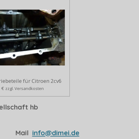
iebeteile für Citroen 2cv6
 €
zzgl. Versandkosten
llschaft hb
99 Mail
info@dimei.de