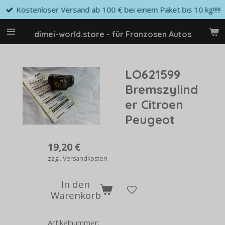
Kostenloser Versand ab 100 € bei einem Paket bis 10 kg!!!!!
Zum
Hauptinhalt
springen
dimei-world.store - für Franzosen Autos
LO621599
Bremszylind
er Citroen
Peugeot
19,20 €
zzgl. Versandkosten
In den
Warenkorb
Artikelnummer: