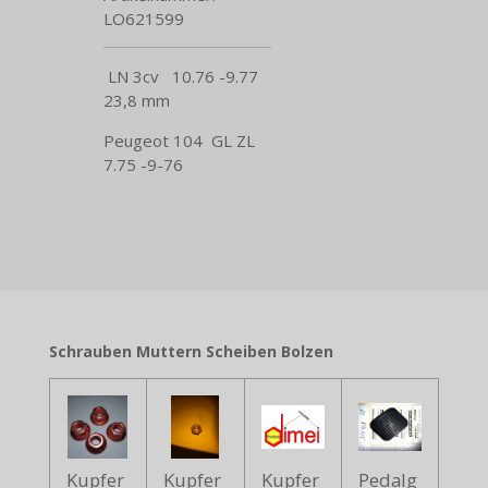
LO621599
LN 3cv 10.76 -9.77
23,8 mm
Peugeot 104 GL ZL
7.75 -9-76
Schrauben Muttern Scheiben Bolzen
Kupfer
Kupfer
Kupfer
Pedalg