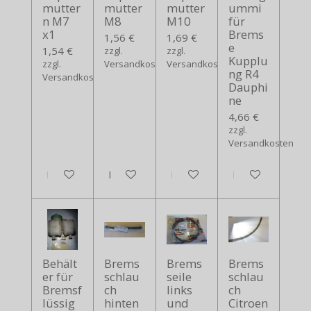
mutter
mutter
mutter
ummi
n M7
M8
M10
für
x1
Brems
1,56 €
1,69 €
e
1,54 €
zzgl.
zzgl.
Kupplu
zzgl.
Versandkosten
Versandkosten
ng R4
Versandkosten
Dauphi
ne
4,66 €
zzgl.
Versandkosten
In den Warenkorb
In den Warenkorb
In den Warenkorb
In den Warenko
Behält
Brems
Brems
Brems
er für
schlau
seile
schlau
Bremsf
ch
links
ch
lüssig
hinten
und
Citroen