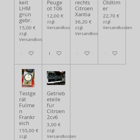
keit
Peuge
rechts
Oldtim
LHM
ot 106
Citroen
er
grün
Xantia
12,00 €
22,70 €
gebr.
36,20 €
zzgl.
zzgl.
15,00 €
Versandkosten
zzgl.
Versandkosten
zzgl.
Versandkosten
Versandkosten
In den Warenkorb
In den Warenkorb
In den Warenkorb
In den Warenko
Testge
Getrieb
rät
eteile
Fulme
für
n
Citroen
Frankr
2cv6
eich
3,00 €
155,00 €
zzgl.
zzgl.
Versandkosten