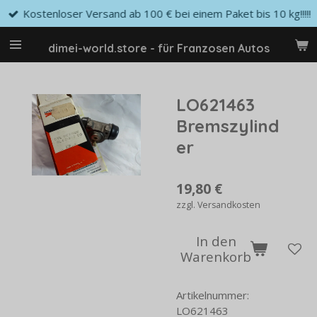
Kostenloser Versand ab 100 € bei einem Paket bis 10 kg!!!!!
Zum
Hauptinhalt
springen
dimei-world.store - für Franzosen Autos
LO621463
Bremszylind
er
19,80 €
zzgl. Versandkosten
In den
Warenkorb
Artikelnummer:
LO621463