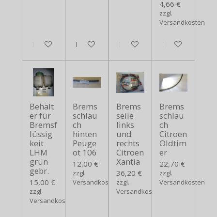
4,66 €
zzgl.
Versandkosten
In den Warenkorb
In den Warenkorb
In den Warenkorb
In den Warenko
Behält
Brems
Brems
Brems
er für
schlau
seile
schlau
Bremsf
ch
links
ch
lüssig
hinten
und
Citroen
keit
Peuge
rechts
Oldtim
LHM
ot 106
Citroen
er
grün
Xantia
12,00 €
22,70 €
gebr.
36,20 €
zzgl.
zzgl.
15,00 €
Versandkosten
zzgl.
Versandkosten
zzgl.
Versandkosten
Versandkosten