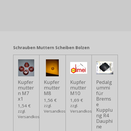
Schrauben Muttern Scheiben Bolzen
Kupfer
Kupfer
Kupfer
Pedalg
mutter
mutter
mutter
ummi
n M7
M8
M10
für
x1
Brems
1,56 €
1,69 €
e
1,54 €
zzgl.
zzgl.
Kupplu
zzgl.
Versandkosten
Versandkosten
ng R4
Versandkosten
Dauphi
ne