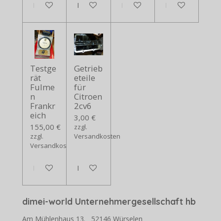
In den Warenkorb
In den Warenkorb
In den Warenkorb
In den Warenko
Testge
Getrieb
rät
eteile
Fulme
für
n
Citroen
Frankr
2cv6
eich
3,00 €
155,00 €
zzgl.
zzgl.
Versandkosten
Versandkosten
In den Warenkorb
In den Warenkorb
dimei-world Unternehmergesellschaft hb
Am Mühlenhaus 13. 52146 Würselen