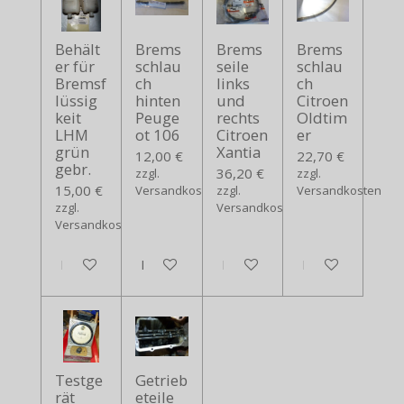
Behält
Brems
Brems
Brems
er für
schlau
seile
schlau
Bremsf
ch
links
ch
lüssig
hinten
und
Citroen
keit
Peuge
rechts
Oldtim
LHM
ot 106
Citroen
er
grün
Xantia
12,00 €
22,70 €
gebr.
36,20 €
zzgl.
zzgl.
15,00 €
Versandkosten
zzgl.
Versandkosten
zzgl.
Versandkosten
Versandkosten
In den Warenkorb
In den Warenkorb
In den Warenkorb
In den Warenko
Testge
Getrieb
rät
eteile