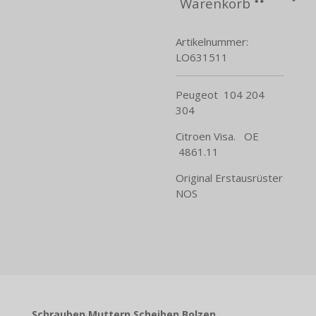
Warenkorb
Artikelnummer:
LO631511
Peugeot 104 204
304
Citroen Visa. OE
4861.11
Original Erstausrüster
NOS
Schrauben Muttern Scheiben Bolzen