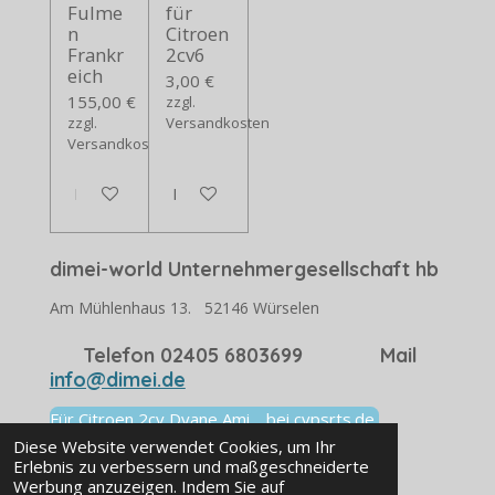
Fulme
für
n
Citroen
Frankr
2cv6
eich
3,00 €
155,00 €
zzgl.
zzgl.
Versandkosten
Versandkosten
In den Warenkorb
In den Warenkorb
dimei-world Unternehmergesellschaft hb
Am Mühlenhaus 13. 52146 Würselen
Telefon 02405 6803699 Mail
info@dimei.de
Für Citroen 2cv Dyane Ami. bei cvpsrts.de
Viele Ersatzteile
Diese Website verwendet Cookies, um Ihr
Erlebnis zu verbessern und maßgeschneiderte
© 2025 dimei-world.store
Werbung anzuzeigen. Indem Sie auf