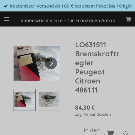
Kostenloser Versand ab 100 € bei einem Paket bis 10 kg!!!!!
Zum
Hauptinhalt
springen
dimei-world.store - für Franzosen Autos
LO631511
Bremskraftr
egler
Peugeot
Citroen
4861.11
84,30 €
zzgl. Versandkosten
In den