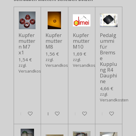
Kupfer
Kupfer
Kupfer
Pedalg
mutter
mutter
mutter
ummi
n M7
M8
M10
für
x1
Brems
1,56 €
1,69 €
e
1,54 €
zzgl.
zzgl.
Kupplu
zzgl.
Versandkosten
Versandkosten
ng R4
Versandkosten
Dauphi
ne
4,66 €
zzgl.
Versandkosten
In den Warenkorb
In den Warenkorb
In den Warenkorb
In den Warenko