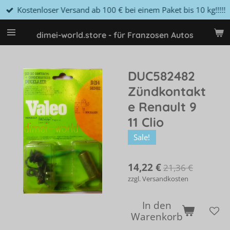
Kostenloser Versand ab 100 € bei einem Paket bis 10 kg!!!!!
Zum
Hauptinhalt
springen
dimei-world.store - für Franzosen Autos
DUC582482
Zündkontakt
e Renault 9
11 Clio
Sale!
14,22 €
21,36 €
zzgl. Versandkosten
In den
Warenkorb