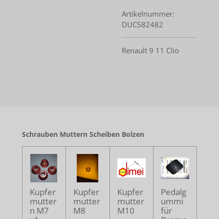
Artikelnummer:
DUC582482
Renault 9 11 Clio
Schrauben Muttern Scheiben Bolzen
Kupfer
Kupfer
Kupfer
Pedalg
mutter
mutter
mutter
ummi
n M7
M8
M10
für