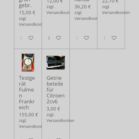
12,00 €
22,70 €
gebr.
36,20 €
zzgl.
zzgl.
15,00 €
Versandkosten
zzgl.
Versandkosten
zzgl.
Versandkosten
Versandkosten
In den Warenkorb
In den Warenkorb
In den Warenkorb
In den Warenko
Testge
Getrie
rät
beteile
Fulme
für
n
Citroen
Frankr
2cv6
eich
3,00 €
155,00 €
zzgl.
zzgl.
Versandkosten
Versandkosten