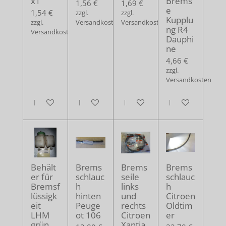
x1
Brems
1,56 €
1,69 €
e
1,54 €
zzgl.
zzgl.
Kupplu
zzgl.
Versandkosten
Versandkosten
ng R4
Versandkosten
Dauphi
ne
4,66 €
zzgl.
Versandkosten
In den Warenkorb
In den Warenkorb
In den Warenkorb
In den Warenko
Behält
Brems
Brems
Brems
er für
schlauc
seile
schlauc
Bremsf
h
links
h
lüssigk
hinten
und
Citroen
eit
Peuge
rechts
Oldtim
LHM
ot 106
Citroen
er
grün
Xantia