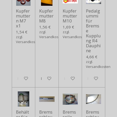
Kupfer
Kupfer
Kupfer
Pedalg
mutter
mutter
mutter
ummi
n M7
M8
M10
für
x1
Brems
1,56 €
1,69 €
e
1,54 €
zzgl.
zzgl.
Kupplu
zzgl.
Versandkosten
Versandkosten
ng R4
Versandkosten
Dauphi
ne
4,66 €
zzgl.
Versandkosten
In den Warenkorb
In den Warenkorb
In den Warenkorb
In den Warenko
Behält
Brems
Brems
Brems
er für
schlau
seile
schlau