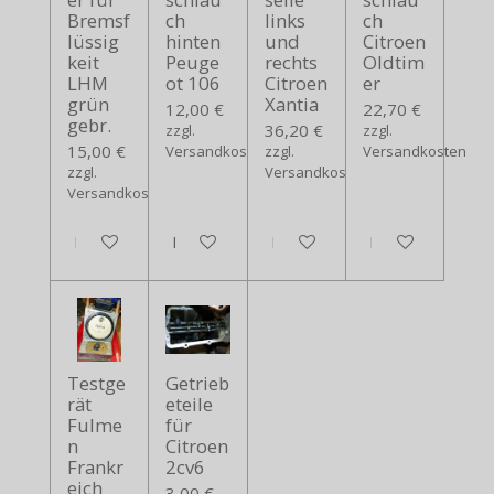
Bremsf
ch
links
ch
lüssig
hinten
und
Citroen
keit
Peuge
rechts
Oldtim
LHM
ot 106
Citroen
er
grün
Xantia
12,00 €
22,70 €
gebr.
36,20 €
zzgl.
zzgl.
15,00 €
Versandkosten
zzgl.
Versandkosten
zzgl.
Versandkosten
Versandkosten
In den Warenkorb
In den Warenkorb
In den Warenkorb
In den Warenko
Testge
Getrieb
rät
eteile
Fulme
für
n
Citroen
Frankr
2cv6
eich
3,00 €