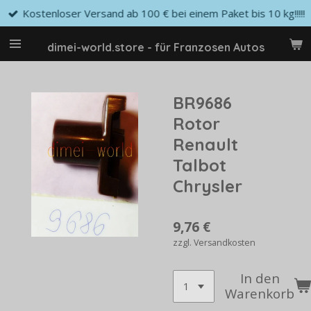
Kostenloser Versand ab 100 € bei einem Paket bis 10 kg!!!!!
Zum
Hauptinhalt
springen
dimei-world.store - für Franzosen Autos
BR9686
Rotor
Renault
Talbot
Chrysler
9,76 €
zzgl. Versandkosten
In den
Warenkorb