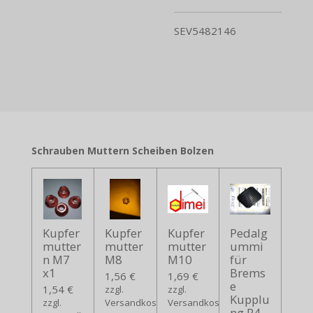
SEV5482146
Schrauben Muttern Scheiben Bolzen
Kupfer
Kupfer
Kupfer
Pedalg
mutter
mutter
mutter
ummi
n M7
M8
M10
für
x1
Brems
1,56 €
1,69 €
e
1,54 €
zzgl.
zzgl.
Kupplu
zzgl.
Versandkosten
Versandkosten
ng R4