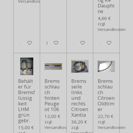
Versandkosten
Dauphi
ne
4,66 €
zzgl.
Versandkosten
In den Warenkorb
In den Warenkorb
In den Warenkorb
In den Warenko
Behält
Brems
Brems
Brems
er für
schlau
seile
schlau
Bremsf
ch
links
ch
lüssig
hinten
und
Citroen
keit
Peuge
rechts
Oldtim
LHM
ot 106
Citroen
er
grün
Xantia
12,00 €
22,70 €
gebr.
36,20 €
zzgl.
zzgl.
15,00 €
Versandkosten
zzgl.
Versandkosten
zzgl.
Versandkosten