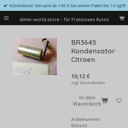
Kostenloser Versand ab 100 € bei einem Paket bis 10 kg!!!!!
Zum
Hauptinhalt
springen
dimei-world.store - für Franzosen Autos
BR3645
Kondensator
Citroen
10,12 €
zzgl. Versandkosten
In den
Warenkorb
Artikelnummer:
BR3645