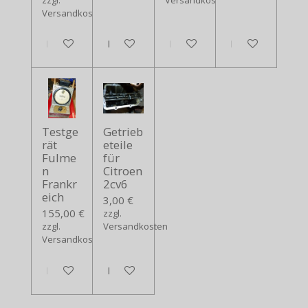
Versandkosten
In den Warenkorb
In den Warenkorb
In den Warenkorb
In den Warenko
Testge
Getrieb
rät
eteile
Fulme
für
n
Citroen
Frankr
2cv6
eich
3,00 €
155,00 €
zzgl.
zzgl.
Versandkosten
Versandkosten
In den Warenkorb
In den Warenkorb