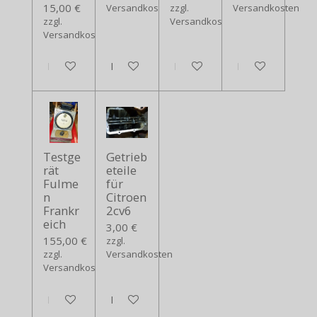
15,00 €
Versandkosten
zzgl.
Versandkosten
zzgl.
Versandkosten
Versandkosten
In den Warenkorb
In den Warenkorb
In den Warenkorb
In den Warenko
Testge
Getrieb
rät
eteile
Fulme
für
n
Citroen
Frankr
2cv6
eich
3,00 €
155,00 €
zzgl.
zzgl.
Versandkosten
Versandkosten
In den Warenkorb
In den Warenkorb