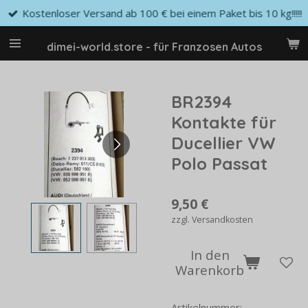
Kostenloser Versand ab 100 € bei einem Paket bis 10 kg!!!!!
Zum
Hauptinhalt
springen
dimei-world.store - für Franzosen Autos
BR2394
Kontakte für
Ducellier VW
Polo Passat
9,50 €
zzgl. Versandkosten
In den
Warenkorb
Artikelnummer: