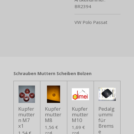
BR2394
VW Polo Passat
Schrauben Muttern Scheiben Bolzen
Kupfer
Kupfer
Kupfer
Pedalg
mutter
mutter
mutter
ummi
n M7
M8
M10
für
x1
Brems
1,56 €
1,69 €
e
1,54 €
zzgl.
zzgl.