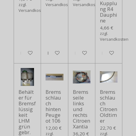
Kupplu
zzgl.
Versandkosten
Versandkosten
ng R4
Versandkosten
Dauphi
ne
4,66 €
zzgl.
Versandkosten
In den Warenkorb
In den Warenkorb
In den Warenkorb
In den Warenko
Behält
Brems
Brems
Brems
er für
schlau
seile
schlau
Bremsf
ch
links
ch
lüssig
hinten
und
Citroen
keit
Peuge
rechts
Oldtim
LHM
ot 106
Citroen
er
grün
Xantia
12,00 €
22,70 €
gebr.
36,20 €
zzgl.
zzgl.