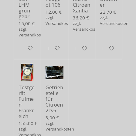
LHM
ot 106
Citroen
er
grün
Xantia
12,00 €
22,70 €
gebr.
36,20 €
zzgl.
zzgl.
15,00 €
Versandkosten
zzgl.
Versandkosten
zzgl.
Versandkosten
Versandkosten
In den Warenkorb
In den Warenkorb
In den Warenkorb
In den Warenko
Testge
Getrieb
rät
eteile
Fulme
für
n
Citroen
Frankr
2cv6
eich
3,00 €
155,00 €
zzgl.
zzgl.
Versandkosten
Versandkosten