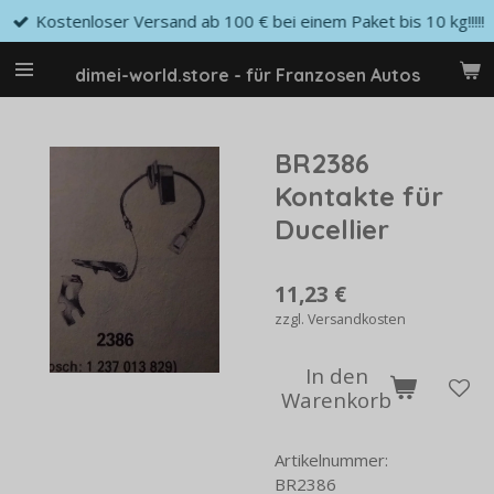
Kostenloser Versand ab 100 € bei einem Paket bis 10 kg!!!!!
Zum
Hauptinhalt
springen
dimei-world.store - für Franzosen Autos
BR2386
Kontakte für
Ducellier
11,23 €
zzgl. Versandkosten
In den
Warenkorb
Artikelnummer:
BR2386