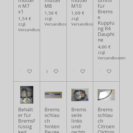
mutter
mutter
mutter
ummi
n M7
M8
M10
für
x1
Brems
1,56 €
1,69 €
e
1,54 €
zzgl.
zzgl.
Kupplu
zzgl.
Versandkosten
Versandkosten
ng R4
Versandkosten
Dauphi
ne
4,66 €
zzgl.
Versandkosten
In den Warenkorb
In den Warenkorb
In den Warenkorb
In den Warenko
Behält
Brems
Brems
Brems
er für
schlau
seile
schlau
Bremsf
ch
links
ch
lüssig
hinten
und
Citroen
keit
Peuge
rechts
Oldtim