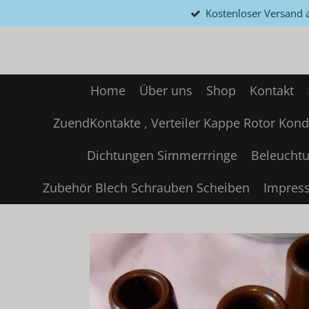
Kostenloser Versand a
Zum
Hauptinhalt
springen
Home
Über uns
Shop
Kontakt
ZuendKontakte , Verteiler Kappe Rotor Kond
Dichtungen Simmerrringe
Beleuchtu
Zubehör Blech Schrauben Scheiben
Impres