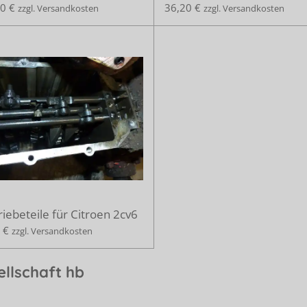
0 €
36,20 €
zzgl. Versandkosten
zzgl. Versandkosten
iebeteile für Citroen 2cv6
 €
zzgl. Versandkosten
llschaft hb