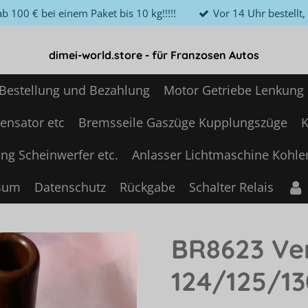
b 100 € bei einem Paket bis 10 kg!!!!!
Vor 14 Uhr bestellt
dimei-world.store - für Franzosen Autos
Bestellung und Bezahlung
Motor Getriebe Lenkung
ensator etc
Bremsseile Gaszüge Kupplungszüge
K
ng Scheinwerfer etc.
Anlasser Lichtmaschine Kohle
sum
Datenschutz
Rückgabe
Schalter Relais
BR8623 Ver
124/125/13