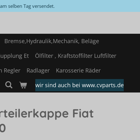
, am selben Tag versendet.
Bremse,Hydraulik,Mechanik, Beläge
upplung Et
Ölfilter , Kraftstoffilter Luftfilter
n Regler
Radlager
Karosserie Räder
wir sind auch bei www.cvparts.de
teilerkappe Fiat
0