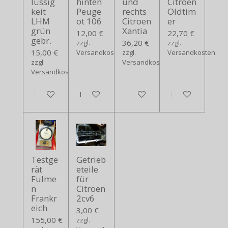
lüssig
hinten
und
Citroen
keit
Peuge
rechts
Oldtim
LHM
ot 106
Citroen
er
grün
Xantia
12,00 €
22,70 €
gebr.
36,20 €
zzgl.
zzgl.
15,00 €
Versandkosten
zzgl.
Versandkosten
zzgl.
Versandkosten
Versandkosten
In den Warenkorb
In den Warenkorb
In den Warenkorb
In den Warenko
Testge
Getrieb
rät
eteile
Fulme
für
n
Citroen
Frankr
2cv6
eich
3,00 €
155,00 €
zzgl.