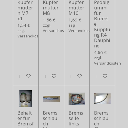
Kupfer
Kupfer
Kupfer
Pedalg
mutter
mutter
mutter
ummi
n M7
M8
M10
für
x1
Brems
1,56 €
1,69 €
e
1,54 €
zzgl.
zzgl.
Kupplu
zzgl.
Versandkosten
Versandkosten
ng R4
Versandkosten
Dauphi
ne
4,66 €
zzgl.
Versandkosten
In den Warenkorb
In den Warenkorb
In den Warenkorb
In den Warenko
Behält
Brems
Brems
Brems
er für
schlau
seile
schlau
Bremsf
ch
links
ch