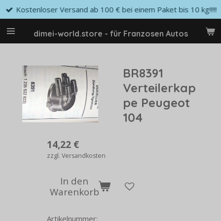
Kostenloser Versand ab 100 € bei einem Paket bis 10 kg!!!!!
Zum
Hauptinhalt
springen
dimei-world.store - für Franzosen Autos
BR8391
Verteilerkap
pe Peugeot
104
14,22 €
zzgl. Versandkosten
In den
Warenkorb
Artikelnummer: