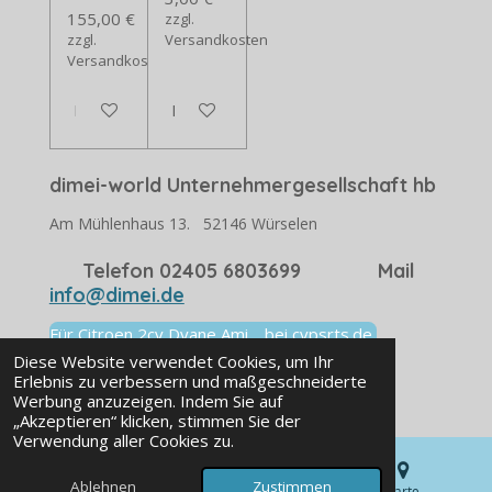
155,00 €
zzgl.
zzgl.
Versandkosten
Versandkosten
In den Warenkorb
In den Warenkorb
dimei-world Unternehmergesellschaft hb
Am Mühlenhaus 13. 52146 Würselen
Telefon 02405 6803699 Mail
info@dimei.de
Für Citroen 2cv Dyane Ami. bei cvpsrts.de
Viele Ersatzteile
Diese Website verwendet Cookies, um Ihr
Erlebnis zu verbessern und maßgeschneiderte
© 2025 dimei-world.store
Werbung anzuzeigen. Indem Sie auf
„Akzeptieren“ klicken, stimmen Sie der
Verwendung aller Cookies zu.
Ablehnen
Zustimmen
E-Mail
Telefon
Karte