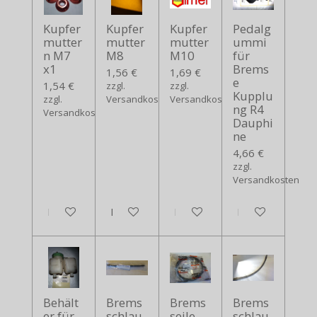
Kupfer
Kupfer
Kupfer
Pedalg
mutter
mutter
mutter
ummi
n M7
M8
M10
für
x1
Brems
1,56 €
1,69 €
e
1,54 €
zzgl.
zzgl.
Kupplu
zzgl.
Versandkosten
Versandkosten
ng R4
Versandkosten
Dauphi
ne
4,66 €
zzgl.
Versandkosten
In den Warenkorb
In den Warenkorb
In den Warenkorb
In den Warenko
Behält
Brems
Brems
Brems
er für
schlau
seile
schlau