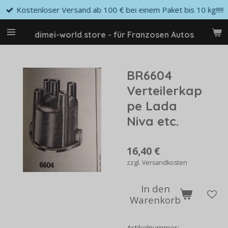
Kostenloser Versand ab 100 € bei einem Paket bis 10 kg!!!!!
Zum
Hauptinhalt
springen
dimei-world.store - für Franzosen Autos
BR6604
Verteilerkap
pe Lada
Niva etc.
16,40 €
zzgl. Versandkosten
In den
Warenkorb
Artikelnummer: