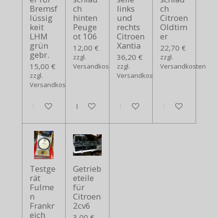
Bremsf
ch
links
ch
lüssig
hinten
und
Citroen
keit
Peuge
rechts
Oldtim
LHM
ot 106
Citroen
er
grün
Xantia
12,00 €
22,70 €
gebr.
36,20 €
zzgl.
zzgl.
15,00 €
Versandkosten
zzgl.
Versandkosten
zzgl.
Versandkosten
Versandkosten
In den Warenkorb
In den Warenkorb
In den Warenkorb
In den Warenko
Testge
Getrieb
rät
eteile
Fulme
für
n
Citroen
Frankr
2cv6
eich
3,00 €