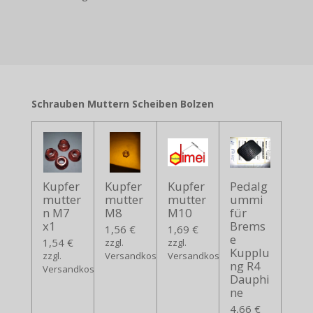
Schrauben Muttern Scheiben Bolzen
Kupfer
Kupfer
Kupfer
Pedalg
mutter
mutter
mutter
ummi
n M7
M8
M10
für
x1
Brems
1,56 €
1,69 €
e
1,54 €
zzgl.
zzgl.
Kupplu
zzgl.
Versandkosten
Versandkosten
ng R4
Versandkosten
Dauphi
ne
4,66 €