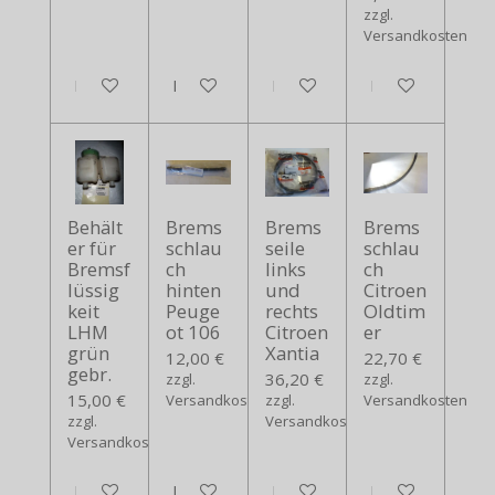
zzgl.
Versandkosten
In den Warenkorb
In den Warenkorb
In den Warenkorb
In den Warenko
Behält
Brems
Brems
Brems
er für
schlau
seile
schlau
Bremsf
ch
links
ch
lüssig
hinten
und
Citroen
keit
Peuge
rechts
Oldtim
LHM
ot 106
Citroen
er
grün
Xantia
12,00 €
22,70 €
gebr.
36,20 €
zzgl.
zzgl.
15,00 €
Versandkosten
zzgl.
Versandkosten
zzgl.
Versandkosten
Versandkosten
In den Warenkorb
In den Warenkorb
In den Warenkorb
In den Warenko