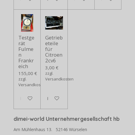
Testge
Getrieb
rät
eteile
Fulme
für
n
Citroen
Frankr
2cv6
eich
3,00 €
155,00 €
zzgl.
zzgl.
Versandkosten
Versandkosten
In den Warenkorb
In den Warenkorb
dimei-world Unternehmergesellschaft hb
Am Mühlenhaus 13. 52146 Würselen