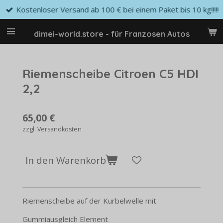
Kostenloser Versand ab 100 € bei einem Paket bis 10 kg!!!!!
Zum
Hauptinhalt
springen
dimei-world.store - für Franzosen Autos
Riemenscheibe Citroen C5 HDI
2,2
65,00 €
zzgl. Versandkosten
In den Warenkorb
Riemenscheibe auf der Kurbelwelle mit
Gummiausgleich Element