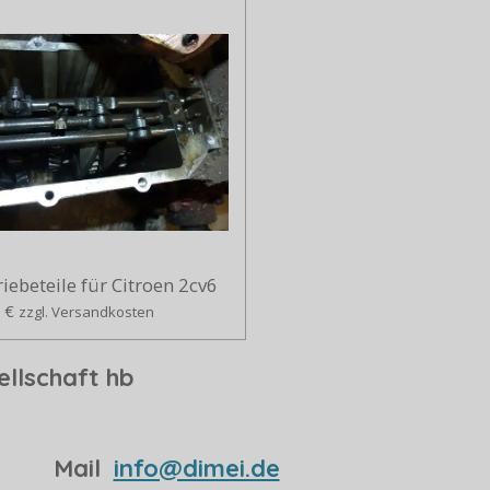
iebeteile für Citroen 2cv6
 €
zzgl. Versandkosten
llschaft hb
99 Mail
info@dimei.de