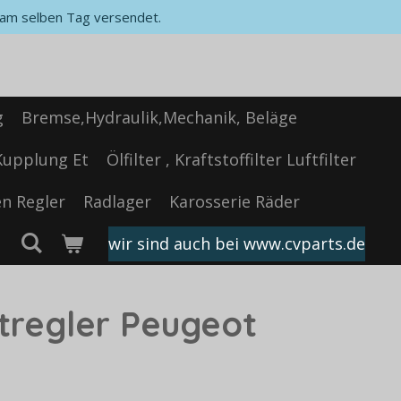
, am selben Tag versendet.
g
Bremse,Hydraulik,Mechanik, Beläge
Kupplung Et
Ölfilter , Kraftstoffilter Luftfilter
n Regler
Radlager
Karosserie Räder
wir sind auch bei www.cvparts.de
tregler Peugeot