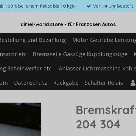
 100 € bei einem Paket bis 10 kg!!!!!
Vor 14 Uhr bestellt
dimei-world.store - für Franzosen Autos
Bestellung und Bezahlung
Motor Getriebe Lenkun
nsator etc
Bremsseile Gaszüge Kupplungszüge
ng Scheinwerfer etc.
Anlasser Lichtmaschine Kohle
sum
Datenschutz
Rückgabe
Schalter Relais
Bremskraf
204 304