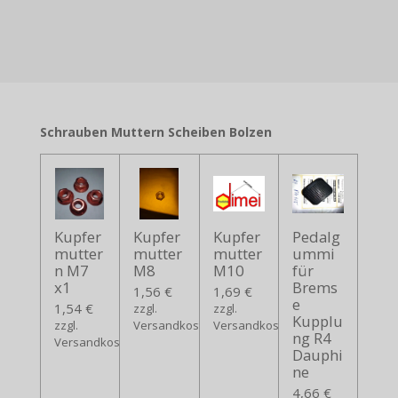
Schrauben Muttern Scheiben Bolzen
Kupfer
Kupfer
Kupfer
Pedalg
mutter
mutter
mutter
ummi
n M7
M8
M10
für
x1
Brems
1,56 €
1,69 €
e
1,54 €
zzgl.
zzgl.
Kupplu
zzgl.
Versandkosten
Versandkosten
ng R4
Versandkosten
Dauphi
ne
4,66 €