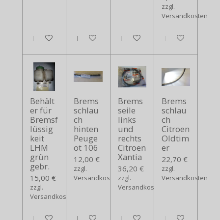
zzgl.
Versandkosten
In den Warenkorb
In den Warenkorb
In den Warenkorb
In den Warenko
Behält
Brems
Brems
Brems
er für
schlau
seile
schlau
Bremsf
ch
links
ch
lüssig
hinten
und
Citroen
keit
Peuge
rechts
Oldtim
LHM
ot 106
Citroen
er
grün
Xantia
12,00 €
22,70 €
gebr.
36,20 €
zzgl.
zzgl.
15,00 €
Versandkosten
zzgl.
Versandkosten
zzgl.
Versandkosten
Versandkosten
In den Warenkorb
In den Warenkorb
In den Warenkorb
In den Warenko