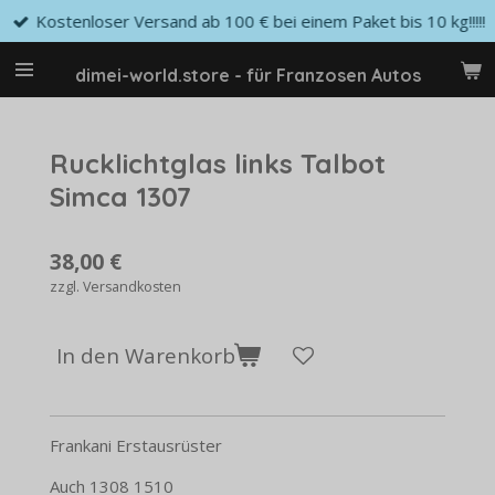
Kostenloser Versand ab 100 € bei einem Paket bis 10 kg!!!!!
Zum
Hauptinhalt
springen
dimei-world.store - für Franzosen Autos
Rucklichtglas links Talbot
Simca 1307
38,00 €
zzgl. Versandkosten
In den Warenkorb
Frankani Erstausrüster
Auch 1308 1510