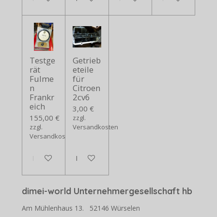
Testge
Getrieb
rät
eteile
Fulme
für
n
Citroen
Frankr
2cv6
eich
3,00 €
155,00 €
zzgl.
zzgl.
Versandkosten
Versandkosten
In den Warenkorb
In den Warenkorb
dimei-world Unternehmergesellschaft hb
Am Mühlenhaus 13. 52146 Würselen