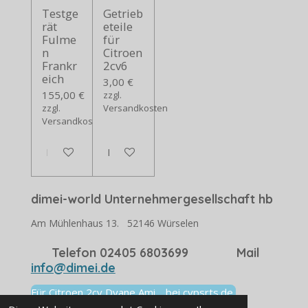
Testge
Getrieb
rät
eteile
Fulme
für
n
Citroen
Frankr
2cv6
eich
3,00 €
155,00 €
zzgl.
zzgl.
Versandkosten
Versandkosten
In den Warenkorb
In den Warenkorb
dimei-world Unternehmergesellschaft hb
Am Mühlenhaus 13. 52146 Würselen
Telefon 02405 6803699 Mail
info@dimei.de
Für Citroen 2cv Dyane Ami. bei cvpsrts.de
Viele Ersatzteile