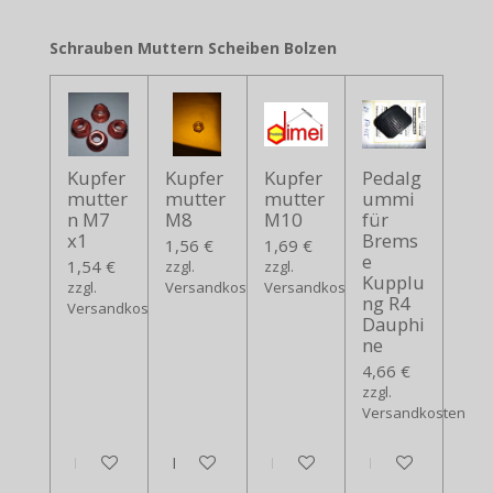
Schrauben Muttern Scheiben Bolzen
Kupfer
Kupfer
Kupfer
Pedalg
mutter
mutter
mutter
ummi
n M7
M8
M10
für
x1
Brems
1,56 €
1,69 €
e
1,54 €
zzgl.
zzgl.
Kupplu
zzgl.
Versandkosten
Versandkosten
ng R4
Versandkosten
Dauphi
ne
4,66 €
zzgl.
Versandkosten
In den Warenkorb
In den Warenkorb
In den Warenkorb
In den Warenko