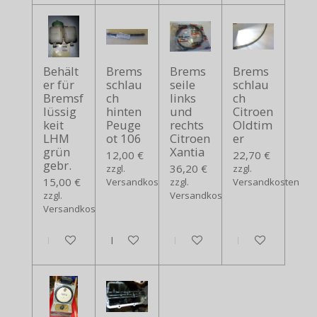
Behält
Brems
Brems
Brems
er für
schlau
seile
schlau
Bremsf
ch
links
ch
lüssig
hinten
und
Citroen
keit
Peuge
rechts
Oldtim
LHM
ot 106
Citroen
er
grün
Xantia
12,00 €
22,70 €
gebr.
36,20 €
zzgl.
zzgl.
15,00 €
Versandkosten
zzgl.
Versandkosten
zzgl.
Versandkosten
Versandkosten
In den Warenkorb
In den Warenkorb
In den Warenkorb
In den Warenko