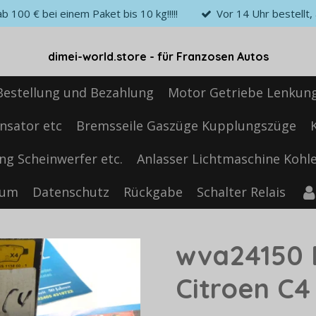
 100 € bei einem Paket bis 10 kg!!!!!
Vor 14 Uhr bestellt
dimei-world.store - für Franzosen Autos
Bestellung und Bezahlung
Motor Getriebe Lenkun
nsator etc
Bremsseile Gaszüge Kupplungszüge
ng Scheinwerfer etc.
Anlasser Lichtmaschine Kohle
sum
Datenschutz
Rückgabe
Schalter Relais
wva24150 
Citroen C4