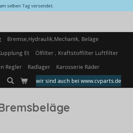
, am selben Tag versendet.
g
Bremse,Hydraulik,Mechanik, Beläge
Kupplung Et
Ölfilter , Kraftstoffilter Luftfilter
n Regler
Radlager
Karosserie Räder
wir sind auch bei www.cvparts.de
Bremsbeläge