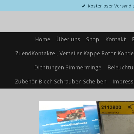
Kostenloser Versand ab
Zum
Hauptinhalt
springen
Home
Über uns
Shop
Kontakt
ZuendKontakte , Verteiler Kappe Rotor Konde
Dichtungen Simmerrringe
Beleuchtu
Zubehör Blech Schrauben Scheiben
Impres