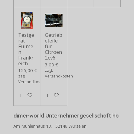
Testge
Getrieb
rät
eteile
Fulme
für
n
Citroen
Frankr
2cv6
eich
3,00 €
155,00 €
zzgl.
zzgl.
Versandkosten
Versandkosten
In den Warenkorb
In den Warenkorb
dimei-world Unternehmergesellschaft hb
Am Mühlenhaus 13. 52146 Würselen