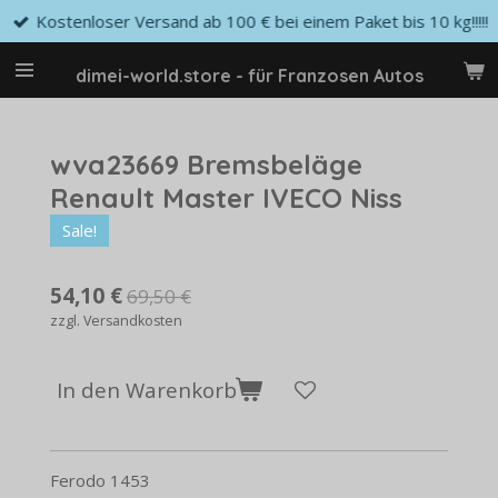
Kostenloser Versand ab 100 € bei einem Paket bis 10 kg!!!!!
Zum
Hauptinhalt
springen
dimei-world.store - für Franzosen Autos
wva23669 Bremsbeläge
Renault Master IVECO Niss
Sale!
54,10 €
69,50 €
zzgl. Versandkosten
In den Warenkorb
Ferodo 1453