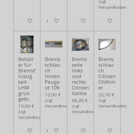
zzgl.
Versandkosten
In den Warenkorb
In den Warenkorb
In den Warenkorb
In den Warenko
Behält
Brems
Brems
Brems
er für
schlau
seile
schlau
Bremsf
ch
links
ch
lüssig
hinten
und
Citroen
keit
Peuge
rechts
Oldtim
LHM
ot 106
Citroen
er
grün
Xantia
12,00 €
22,70 €
gebr.
36,20 €
zzgl.
zzgl.
15,00 €
Versandkosten
zzgl.
Versandkosten
zzgl.
Versandkosten
Versandkosten
In den Warenkorb
In den Warenkorb
In den Warenkorb
In den Warenko