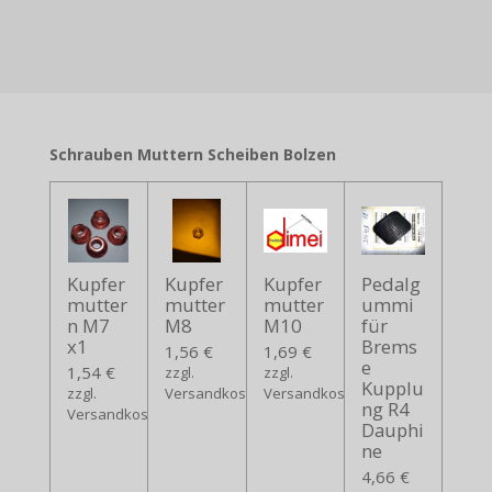
Schrauben Muttern Scheiben Bolzen
Kupfer
Kupfer
Kupfer
Pedalg
mutter
mutter
mutter
ummi
n M7
M8
M10
für
x1
Brems
1,56 €
1,69 €
e
1,54 €
zzgl.
zzgl.
Kupplu
zzgl.
Versandkosten
Versandkosten
ng R4
Versandkosten
Dauphi
ne
4,66 €