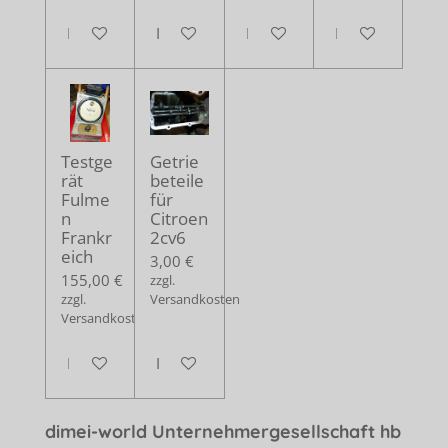
In den Warenkorb
In den Warenkorb
In den Warenkorb
In den Warenko
Testge
Getrie
rät
beteile
Fulme
für
n
Citroen
Frankr
2cv6
eich
3,00 €
155,00 €
zzgl.
zzgl.
Versandkosten
Versandkosten
In den Warenkorb
In den Warenkorb
dimei-world Unternehmergesellschaft hb