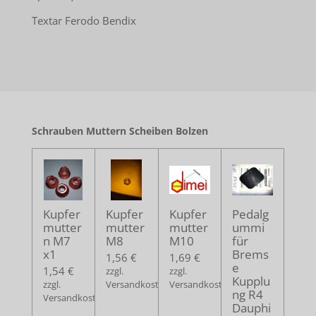
Textar Ferodo Bendix
Schrauben Muttern Scheiben Bolzen
Kupfer
Kupfer
Kupfer
Pedalg
mutter
mutter
mutter
ummi
n M7
M8
M10
für
x1
Brems
1,56 €
1,69 €
e
1,54 €
zzgl.
zzgl.
Kupplu
zzgl.
Versandkosten
Versandkosten
ng R4
Versandkosten
Dauphi