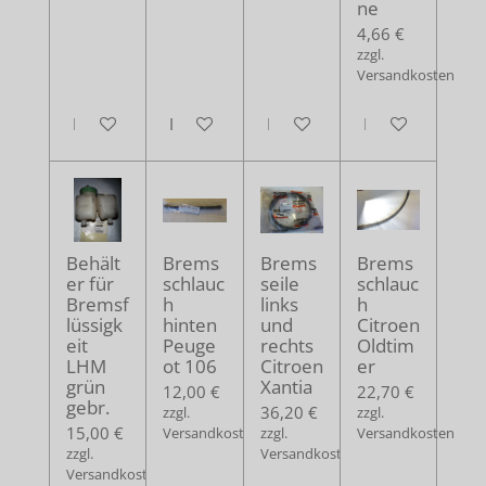
ne
4,66 €
zzgl.
Versandkosten
In den Warenkorb
In den Warenkorb
In den Warenkorb
In den Warenko
Behält
Brems
Brems
Brems
er für
schlauc
seile
schlauc
Bremsf
h
links
h
lüssigk
hinten
und
Citroen
eit
Peuge
rechts
Oldtim
LHM
ot 106
Citroen
er
grün
Xantia
12,00 €
22,70 €
gebr.
36,20 €
zzgl.
zzgl.
15,00 €
Versandkosten
zzgl.
Versandkosten
zzgl.
Versandkosten
Versandkosten